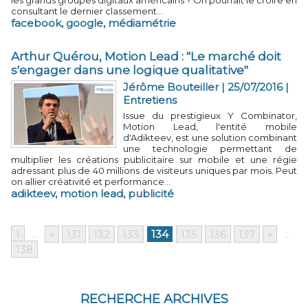
les grands groupes digitaux américains ? On pourrait le croire en
consultant le dernier classement...
facebook
,
google
,
médiamétrie
Arthur Quérou, Motion Lead : "Le marché doit
s'engager dans une logique qualitative"
Jérôme Bouteiller | 25/07/2016
|
Entretiens
Issue du prestigieux Y Combinator,
Motion Lead, l'entité mobile
d'Adikteev, est une solution combinant
une technologie permettant de
multiplier les créations publicitaire sur mobile et une régie
adressant plus de 40 millions de visiteurs uniques par mois. Peut
on allier créativité et performance...
adikteev
,
motion lead
,
publicité
1
...
«
131
132
133
134
135
136
137
»
...
138
RECHERCHE ARCHIVES