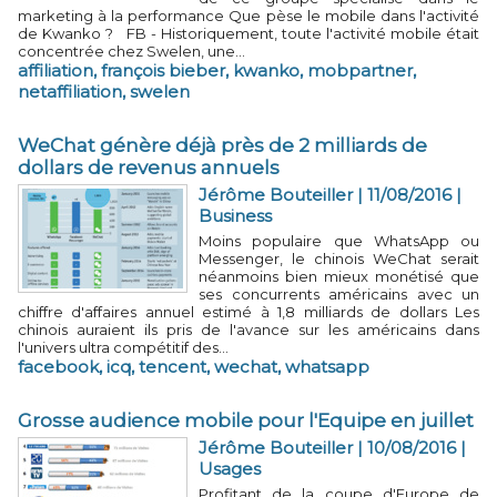
marketing à la performance Que pèse le mobile dans l'activité
de Kwanko ? FB - Historiquement, toute l'activité mobile était
concentrée chez Swelen, une...
affiliation
,
françois bieber
,
kwanko
,
mobpartner
,
netaffiliation
,
swelen
WeChat génère déjà près de 2 milliards de
dollars de revenus annuels
Jérôme Bouteiller | 11/08/2016
|
Business
Moins populaire que WhatsApp ou
Messenger, le chinois WeChat serait
néanmoins bien mieux monétisé que
ses concurrents américains avec un
chiffre d'affaires annuel estimé à 1,8 milliards de dollars Les
chinois auraient ils pris de l'avance sur les américains dans
l'univers ultra compétitif des...
facebook
,
icq
,
tencent
,
wechat
,
whatsapp
Grosse audience mobile pour l'Equipe en juillet
Jérôme Bouteiller | 10/08/2016
|
Usages
Profitant de la coupe d'Europe de