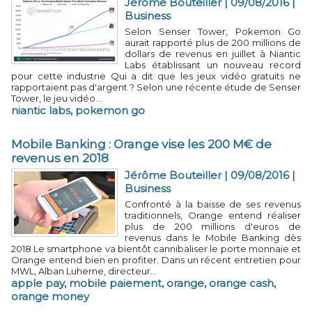
Jérôme Bouteiller | 09/08/2016
|
Business
Selon Senser Tower, Pokemon Go
aurait rapporté plus de 200 millions de
dollars de revenus en juillet à Niantic
Labs établissant un nouveau record
pour cette industrie Qui a dit que les jeux vidéo gratuits ne
rapportaient pas d'argent ? Selon une récente étude de Senser
Tower, le jeu vidéo...
niantic labs
,
pokemon go
Mobile Banking : Orange vise les 200 M€ de
revenus en 2018
Jérôme Bouteiller | 09/08/2016
|
Business
Confronté à la baisse de ses revenus
traditionnels, Orange entend réaliser
plus de 200 millions d'euros de
revenus dans le Mobile Banking dès
2018 Le smartphone va bientôt cannibaliser le porte monnaie et
Orange entend bien en profiter. Dans un récent entretien pour
MWL, Alban Luherne, directeur...
apple pay
,
mobile paiement
,
orange
,
orange cash
,
orange money