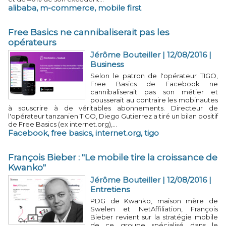
alibaba
,
m-commerce
,
mobile first
Free Basics ne cannibaliserait pas les
opérateurs
Jérôme Bouteiller | 12/08/2016
|
Business
Selon le patron de l'opérateur TIGO,
Free Basics de Facebook ne
cannibaliserait pas son métier et
pousserait au contraire les mobinautes
à souscrire à de véritables abonnements. Directeur de
l'opérateur tanzanien TIGO, Diego Gutierrez a tiré un bilan positif
de Free Basics (ex internet.org),...
Facebook
,
free basics
,
internet.org
,
tigo
François Bieber : "Le mobile tire la croissance de
Kwanko"
Jérôme Bouteiller | 12/08/2016
|
Entretiens
PDG de Kwanko, maison mère de
Swelen et NetAffiliation, François
Bieber revient sur la stratégie mobile
de ce groupe spécialisé dans le