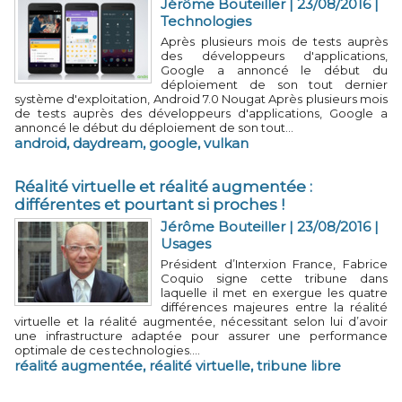
Jérôme Bouteiller | 23/08/2016
|
Technologies
Après plusieurs mois de tests auprès
des développeurs d'applications,
Google a annoncé le début du
déploiement de son tout dernier
système d'exploitation, Android 7.0 Nougat Après plusieurs mois
de tests auprès des développeurs d'applications, Google a
annoncé le début du déploiement de son tout...
android
,
daydream
,
google
,
vulkan
Réalité virtuelle et réalité augmentée :
différentes et pourtant si proches !
Jérôme Bouteiller | 23/08/2016
|
Usages
Président d’Interxion France, Fabrice
Coquio signe cette tribune dans
laquelle il met en exergue les quatre
différences majeures entre la réalité
virtuelle et la réalité augmentée, nécessitant selon lui d’avoir
une infrastructure adaptée pour assurer une performance
optimale de ces technologies....
réalité augmentée
,
réalité virtuelle
,
tribune libre