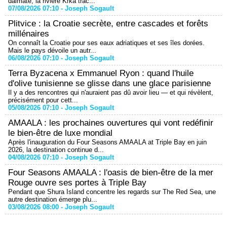
dalmate, la rivière Krka trac...
07/08/2026 07:10 -
Joseph Sogault
Plitvice : la Croatie secrète, entre cascades et forêts
millénaires
On connaît la Croatie pour ses eaux adriatiques et ses îles dorées.
Mais le pays dévoile un autr...
06/08/2026 07:10 -
Joseph Sogault
Terra Byzacena x Emmanuel Ryon : quand l'huile
d'olive tunisienne se glisse dans une glace parisienne
Il y a des rencontres qui n'auraient pas dû avoir lieu — et qui révèlent,
précisément pour cett...
05/08/2026 07:10 -
Joseph Sogault
AMAALA : les prochaines ouvertures qui vont redéfinir
le bien-être de luxe mondial
Après l'inauguration du Four Seasons AMAALA at Triple Bay en juin
2026, la destination continue d...
04/08/2026 07:10 -
Joseph Sogault
Four Seasons AMAALA : l'oasis de bien-être de la mer
Rouge ouvre ses portes à Triple Bay
Pendant que Shura Island concentre les regards sur The Red Sea, une
autre destination émerge plu...
03/08/2026 08:00 -
Joseph Sogault