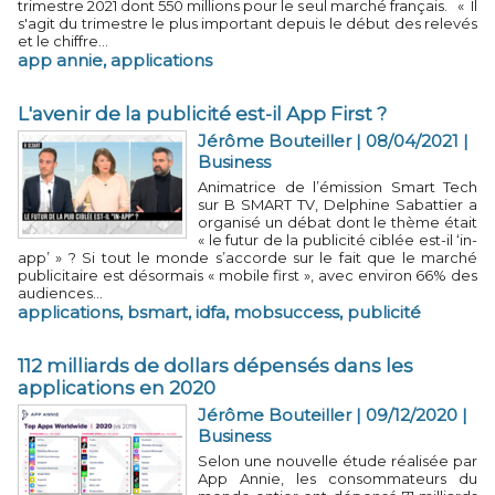
trimestre 2021 dont 550 millions pour le seul marché français. « Il
s'agit du trimestre le plus important depuis le début des relevés
et le chiffre...
app annie
,
applications
L'avenir de la publicité est-il App First ?
Jérôme Bouteiller
| 08/04/2021
|
Business
​Animatrice de l’émission Smart Tech
sur B SMART TV, Delphine Sabattier a
organisé un débat dont le thème était
« le futur de la publicité ciblée est-il ‘in-
app’ » ? Si tout le monde s’accorde sur le fait que le marché
publicitaire est désormais « mobile first », avec environ 66% des
audiences...
applications
,
bsmart
,
idfa
,
mobsuccess
,
publicité
​112 milliards de dollars dépensés dans les
applications en 2020
Jérôme Bouteiller
| 09/12/2020
|
Business
Selon une nouvelle étude réalisée par
App Annie, les consommateurs du