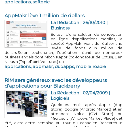
applications
,
softonic
AppMakr lève 1 million de dollars
La Rédaction | 26/10/2010
|
Business
Editeur d'une solution de conception
en ligne d'applications mobiles, la
société AppMakr vient de réaliser une
levée de fonds d'un million de
dollars.Selon techcrunch, l'opération réunit de nombreux
business angels dont Mitch Kapor (co-fondateur de Lotus), Ben
Narasin (TriplePoint Ventures) ou...
applications
,
appmakr
,
duoapps
,
mobile roadie
RIM sera généreux avec les développeurs
d’applications pour Blackberry
La Rédaction | 02/04/2009
|
Logiciels
Quelques mois après Apple (App
Store), Google (Android Market) et en
attendant Nokia (OVI Store) ou
Microsoft (Windows Market Place) cet
été, c’est cette semaine au tour du canadien Research In