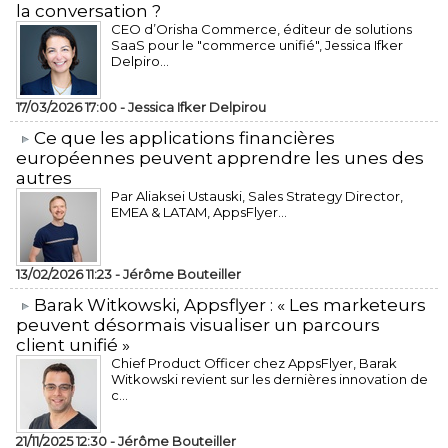
la conversation ?
CEO d’Orisha Commerce, éditeur de solutions
SaaS pour le "commerce unifié", Jessica Ifker
Delpiro...
17/03/2026 17:00 -
Jessica Ifker Delpirou
​Ce que les applications financières
européennes peuvent apprendre les unes des
autres
Par Aliaksei Ustauski, Sales Strategy Director,
EMEA & LATAM, AppsFlyer...
13/02/2026 11:23 -
Jérôme Bouteiller
​Barak Witkowski, Appsflyer : « Les marketeurs
peuvent désormais visualiser un parcours
client unifié »
Chief Product Officer chez AppsFlyer, ​Barak
Witkowski revient sur les dernières innovation de
c...
21/11/2025 12:30 -
Jérôme Bouteiller