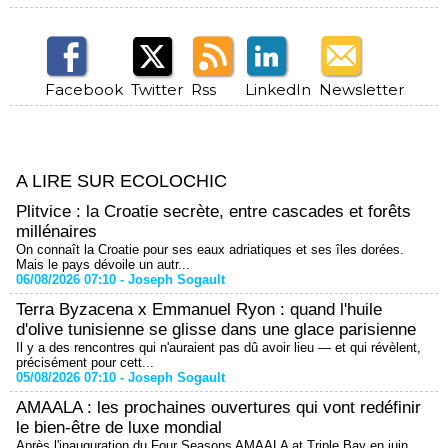
Facebook
Twitter
Rss
LinkedIn
Newsletter
A LIRE SUR ECOLOCHIC
Plitvice : la Croatie secrète, entre cascades et forêts
millénaires
On connaît la Croatie pour ses eaux adriatiques et ses îles dorées.
Mais le pays dévoile un autr...
06/08/2026 07:10 -
Joseph Sogault
Terra Byzacena x Emmanuel Ryon : quand l'huile
d'olive tunisienne se glisse dans une glace parisienne
Il y a des rencontres qui n'auraient pas dû avoir lieu — et qui révèlent,
précisément pour cett...
05/08/2026 07:10 -
Joseph Sogault
AMAALA : les prochaines ouvertures qui vont redéfinir
le bien-être de luxe mondial
Après l'inauguration du Four Seasons AMAALA at Triple Bay en juin