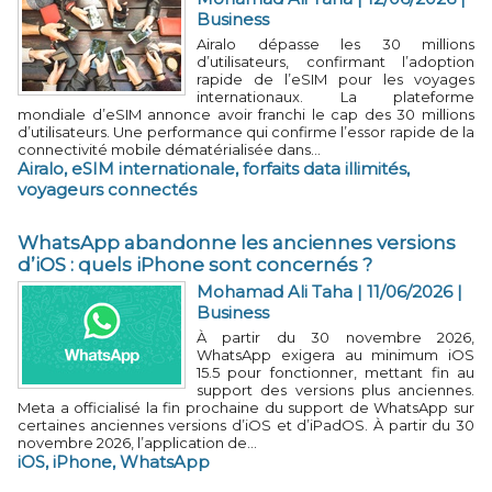
Business
Airalo dépasse les 30 millions
d’utilisateurs, confirmant l’adoption
rapide de l’eSIM pour les voyages
internationaux. La plateforme
mondiale d’eSIM annonce avoir franchi le cap des 30 millions
d’utilisateurs. Une performance qui confirme l’essor rapide de la
connectivité mobile dématérialisée dans...
Airalo
,
eSIM internationale
,
forfaits data illimités
,
voyageurs connectés
WhatsApp abandonne les anciennes versions
d’iOS : quels iPhone sont concernés ?
Mohamad Ali Taha | 11/06/2026
|
Business
À partir du 30 novembre 2026,
WhatsApp exigera au minimum iOS
15.5 pour fonctionner, mettant fin au
support des versions plus anciennes.
Meta a officialisé la fin prochaine du support de WhatsApp sur
certaines anciennes versions d’iOS et d’iPadOS. À partir du 30
novembre 2026, l’application de...
iOS
,
iPhone
,
WhatsApp