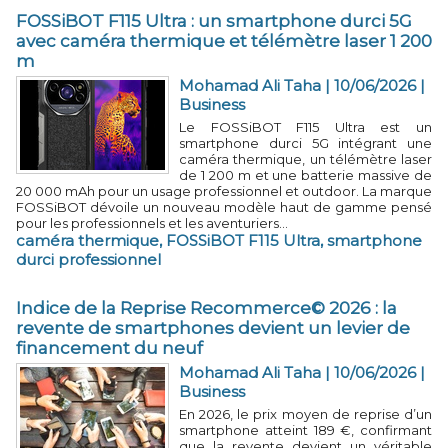
FOSSiBOT F115 Ultra : un smartphone durci 5G
avec caméra thermique et télémètre laser 1 200
m
Mohamad Ali Taha | 10/06/2026
|
Business
Le FOSSiBOT F115 Ultra est un
smartphone durci 5G intégrant une
caméra thermique, un télémètre laser
de 1 200 m et une batterie massive de
20 000 mAh pour un usage professionnel et outdoor. La marque
FOSSiBOT dévoile un nouveau modèle haut de gamme pensé
pour les professionnels et les aventuriers...
caméra thermique
,
FOSSiBOT F115 Ultra
,
smartphone
durci professionnel
Indice de la Reprise Recommerce© 2026 : la
revente de smartphones devient un levier de
financement du neuf
Mohamad Ali Taha | 10/06/2026
|
Business
En 2026, le prix moyen de reprise d’un
smartphone atteint 189 €, confirmant
que la revente devient un véritable