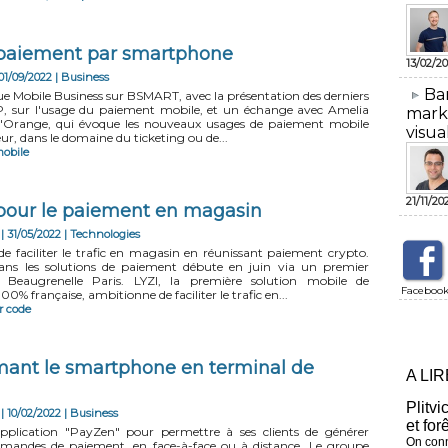
 paiement par smartphone
13/02/20
01/09/2022
|
Business
​Ba
e Mobile Business sur BSMART, avec la présentation des derniers
MP, sur l'usage du paiement mobile, et un échange avec Amelia
mark
'Orange, qui évoque les nouveaux usages de paiement mobile
visua
teur, dans le domaine du ticketing ou de...
obile
21/11/20
 pour le paiement en magasin
| 31/05/2022
|
Technologies
e faciliter le trafic en magasin en réunissant paiement crypto.
ans les solutions de paiement débute en juin via un premier
c Beaugrenelle Paris. LYZI, la première solution mobile de
Faceboo
0% française, ambitionne de faciliter le trafic en...
r code
rmant le smartphone en terminal de
A LI
Plitvi
| 10/02/2022
|
Business
et for
pplication "PayZen" pour permettre à ses clients de générer
On conn
emandes de paiement, en face-à-face ou à distance. Le groupe