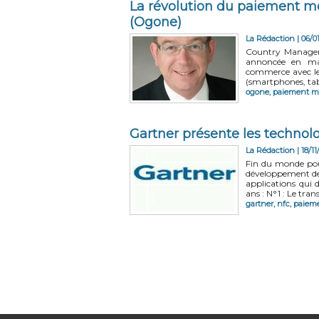
La révolution du paiement mo
(Ogone)
La Rédaction | 06/0
Country Manager 
annoncée en mat
commerce avec le
(smartphones, tab
ogone
,
paiement m
Gartner présente les technolo
La Rédaction | 18/11
Fin du monde pour
développement des 
applications qui 
ans : N°1 : Le trans
gartner
,
nfc
,
paieme