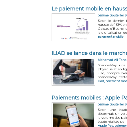
​Le paiement mobile en haus
Jérôme Bouteiller
| 
Selon le dernie
hausse de 163% e
Caisses d’Epargn
la digitalisation d
paiement mobile
ILIAD se lance dans le marc
Mohamad Ali Taha
StancerPay, une s
physique et en lig
iliad, compte bi
StancerPay. Cette 
Iliad
,
paiement mob
​Paiements mobiles : Apple P
Jérôme Bouteiller
| 
Selon une étude
désormais un volu
le volume des pai
étude réalisée par
Apple Pay
,
paiemen