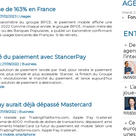
AG
se de 163% en France
Mardi 
07/02/2023
|
Usages
For
r baromètre du groupe BPCE, le paiement mobile affiche une
n 2022 Comme chaque année, le groupe BPCE, maison mère des
e ou des Banques Populaires, a publié un baromètre confirmant
EN
es usages bancaires des Français. Si les retraits...
​De
agen
hé du paiement avec StancerPay
l’inte
| 27/09/2022
|
Business
olution de paiement lancée par Iliad, pour rendre le paiement
ne, plus simple et plus accessible. Stancer, la fintech du Groupe
06/05/2
en révolutionner le marché du paiement, et lance aujourd’hui
solution de paiement à destination...
L’
ile
joue-
ay aurait déjà dépassé Mastercard
07/09/2022
|
Business
17/03/20
 réalisée par TradingPlatforms.com, Apple Pay traiterait
me de 6000 milliards de dollars de transactions, dépassant ainsi
​Ce
ements MasterCard. Le futur du paiement est mobile. Selon une
euro
 TradingPlatforms.com, Apple Pay traiterait...
unes
t mobile
,
smartphone