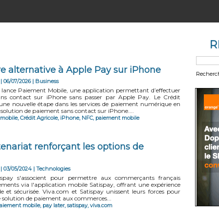
R
re alternative à Apple Pay sur iPhone
Recherc
| 06/07/2026
|
Business
e lance Paiement Mobile, une application permettant d’effectuer
ns contact sur iPhone sans passer par Apple Pay. Le Crédit
 une nouvelle étape dans les services de paiement numérique en
solution de paiement sans contact sur iPhone....
mobile
,
Crédit Agricole
,
iPhone
,
NFC
,
paiement mobile
tenariat renforçant les options de
| 03/05/2024
|
Technologies
ispay s'associent pour permettre aux commerçants français
iements via l'application mobile Satispay, offrant une expérience
e et sécurisée. Viva.com et Satispay unissent leurs forces pour
le solution de paiement aux commerces...
aiement mobile
,
pay later
,
satispay
,
viva.com