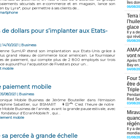
îles dor
 paiements sécurisés en e-commerce et en magasin, lance son
06/08/2
n by Lyra*, pour permettre à ses clients de...
martphone
Terra
l'huil
glace
de dollars pour s’implanter aux Etats-
Il y a d
qui révè
05/08/2
| 14/10/2021
|
Business
AMAAL
péenne SumUP étend son implantation aux Etats-Unis grâce à
vont r
plus grand réseau de commerce local américain. Le fournisseur
ces de paiement, qui compte plus de 2 800 employés sur trois
Après l
e aujourd'hui l'acquisition de Fivestars pour un...
Bay en j
t mobile
04/08/2
Four 
être 
le paiement mobile
Tripl
05/08/2021
|
Business
Pendant
Red Sea
onique Mobile Business de Jérôme Bouteiller dans l'émission
03/08/2
lphine Sabattier, sur BSMART 👩🏻‍🦰 C’est l’heure de notre
 Mobile Business de l’année, avant la grande pause estivale, avec
Mirav
 fondateur d’EcranMobile.fr , qui...
quand
iement mobile
régéné
Il y a d
mondial
 sa percée à grande échelle
01/08/2