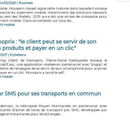
 24/02/2020
|
Business
le, Houssem Assadi signe cette tribune dans laquelle il évoque
ssance du paiement mobile, notamment des solutions reposant
au sein des Wallets. 2019 aura été une année de croissance pour
ement mobile. Dans ce contexte, sur tous les...
nt mobile
prix : "le client peut se servir de son
produits et payer en un clic"
/2017
|
Entretiens
ing Client de Monoprix, Pierre-Marie Desbazeille évoque le
p'Easy, une application réalisée en partenariat avec Snapp', et
ients de l'enseigne de se servir de leur smartphone pour scanner
ayer en un clic. Monoprix a lancé le self...
t mobile
ar SMS pour ses transports en commun
e demain, la Métropole Rouen Normandie, en partenariat avec
nnovante d'achat de titres de transport par SMS, développée par
gerie instantanée pour les échanges...