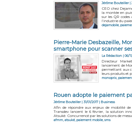
Jérôme Bouteiller
|
CEO chez Dejamobi
la montée en pui
sur les QR codes 
l’industrie du pai
dejamobile
,
paieme
Pierre-Marie Desbazeille, Mono
smartphone pour scanner ses 
La Rédaction | 06/11
Directeur Market
lancement de Mono
permettant aux cl
leurs produits et p
monoprix
,
paiemen
Rouen adopte le paiement p
Jérôme Bouteiller
| 31/01/2017
|
Business
Afin de répondre aux enjeux de mobilité d
Transdev lancent le 6 février, la solution i
Atsukè. Concurrencé par les solutions de messa
afmm
,
atsuké
,
paiement mobile
,
sms