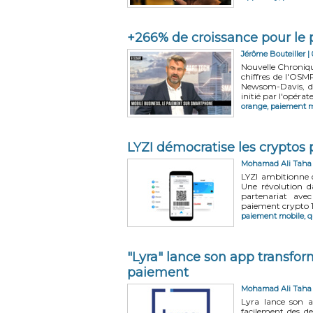
+266% de croissance pour le
Jérôme Bouteiller
| 
Nouvelle Chroniqu
chiffres de l'OS
Newsom-Davis, d
initié par l'opéra
orange
,
paiement m
LYZI démocratise les cryptos
Mohamad Ali Taha
LYZI ambitionne d
Une révolution d
partenariat ave
paiement crypto 10
paiement mobile
,
q
"Lyra" lance son app transfo
paiement
Mohamad Ali Taha
Lyra lance son a
facilement des d