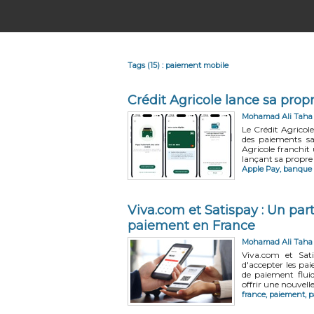
Tags (15) : paiement mobile
Crédit Agricole lance sa prop
Mohamad Ali Taha
Le Crédit Agricol
des paiements sa
Agricole franchit
lançant sa propre 
Apple Pay
,
banque 
Viva.com et Satispay : Un par
paiement en France
Mohamad Ali Taha
Viva.com et Sat
d'accepter les pa
de paiement fluid
offrir une nouvel
france
,
paiement
,
p