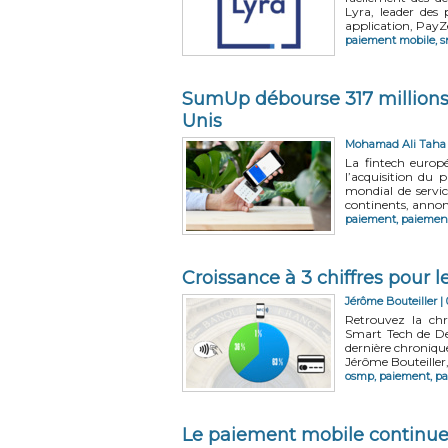
Lyra, leader des
application, PayZe
paiement mobile
,
s
SumUp débourse 317 millions 
Unis
Mohamad Ali Taha
La fintech euro
l’acquisition du 
mondial de servi
continents, annonc
paiement
,
paiemen
Croissance à 3 chiffres pour 
Jérôme Bouteiller
| 
Retrouvez la chr
Smart Tech de De
dernière chronique
Jérôme Bouteiller,
osmp
,
paiement
,
pa
Le paiement mobile continue