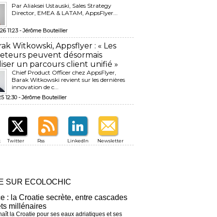
Par Aliaksei Ustauski, Sales Strategy
Director, EMEA & LATAM, AppsFlyer...
26 11:23 -
Jérôme Bouteiller
rak Witkowski, Appsflyer : « Les
eteurs peuvent désormais
liser un parcours client unifié »
Chief Product Officer chez AppsFlyer, ​
Barak Witkowski revient sur les dernières
innovation de c...
25 12:30 -
Jérôme Bouteiller
k
Twitter
Rss
LinkedIn
Newsletter
RE SUR ECOLOCHIC
ce : la Croatie secrète, entre cascades
êts millénaires
aît la Croatie pour ses eaux adriatiques et ses