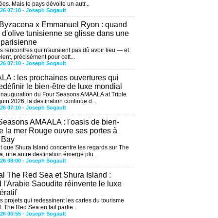
ées. Mais le pays dévoile un autr...
026 07:10 -
Joseph Sogault
 Byzacena x Emmanuel Ryon : quand
e d'olive tunisienne se glisse dans une
 parisienne
es rencontres qui n'auraient pas dû avoir lieu — et
lent, précisément pour cett...
026 07:10 -
Joseph Sogault
A : les prochaines ouvertures qui
edéfinir le bien-être de luxe mondial
'inauguration du Four Seasons AMAALA at Triple
uin 2026, la destination continue d...
026 07:10 -
Joseph Sogault
Seasons AMAALA : l'oasis de bien-
de la mer Rouge ouvre ses portes à
e Bay
 que Shura Island concentre les regards sur The
, une autre destination émerge plu...
026 08:00 -
Joseph Sogault
al The Red Sea et Shura Island :
 l'Arabie Saoudite réinvente le luxe
ratif
es projets qui redessinent les cartes du tourisme
. The Red Sea en fait partie...
026 06:55 -
Joseph Sogault