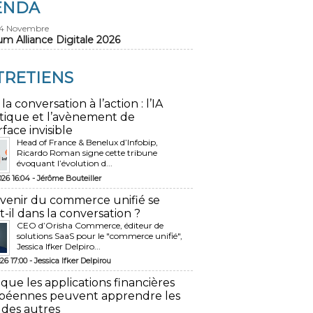
ENDA
24 Novembre
um Alliance Digitale 2026
TRETIENS
 la conversation à l’action : l’IA
tique et l’avènement de
rface invisible
Head of France & Benelux d’Infobip,
Ricardo Roman signe cette tribune
évoquant l’évolution d...
026 16:04 -
Jérôme Bouteiller
avenir du commerce unifié se
t-il dans la conversation ?
CEO d’Orisha Commerce, éditeur de
solutions SaaS pour le "commerce unifié",
Jessica Ifker Delpiro...
26 17:00 -
Jessica Ifker Delpirou
 que les applications financières
péennes peuvent apprendre les
 des autres