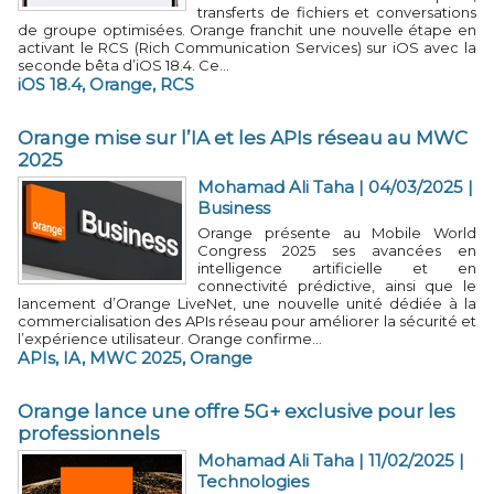
transferts de fichiers et conversations
de groupe optimisées. Orange franchit une nouvelle étape en
activant le RCS (Rich Communication Services) sur iOS avec la
seconde bêta d’iOS 18.4. Ce...
iOS 18.4
,
Orange
,
RCS
Orange mise sur l’IA et les APIs réseau au MWC
2025
Mohamad Ali Taha
| 04/03/2025
|
Business
Orange présente au Mobile World
Congress 2025 ses avancées en
intelligence artificielle et en
connectivité prédictive, ainsi que le
lancement d’Orange LiveNet, une nouvelle unité dédiée à la
commercialisation des APIs réseau pour améliorer la sécurité et
l’expérience utilisateur. Orange confirme...
APIs
,
IA
,
MWC 2025
,
Orange
Orange lance une offre 5G+ exclusive pour les
professionnels
Mohamad Ali Taha
| 11/02/2025
|
Technologies