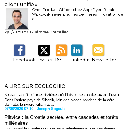
client unifié »
Chief Product Officer chez AppsFlyer, ​Barak
Witkowski revient sur les dernières innovation de
c...
21/11/2025 12:30 -
Jérôme Bouteiller
Facebook
Twitter
Rss
LinkedIn
Newsletter
A LIRE SUR ECOLOCHIC
Krka : au fil d'une rivière où l'histoire coule avec l'eau
Dans l'arrière-pays de Šibenik, loin des plages bondées de la côte
dalmate, la rivière Krka trac...
07/08/2026 07:10 -
Joseph Sogault
Plitvice : la Croatie secrète, entre cascades et forêts
millénaires
On connaît la Croatie pour ses eaux adriatiques et ses îles dorées.