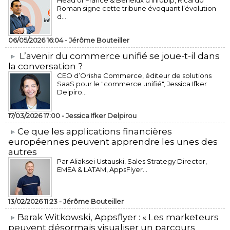
Head of France & Benelux d’Infobip, Ricardo
Roman signe cette tribune évoquant l’évolution
d...
06/05/2026 16:04 -
Jérôme Bouteiller
L’avenir du commerce unifié se joue-t-il dans
la conversation ?
CEO d’Orisha Commerce, éditeur de solutions
SaaS pour le "commerce unifié", Jessica Ifker
Delpiro...
17/03/2026 17:00 -
Jessica Ifker Delpirou
​Ce que les applications financières
européennes peuvent apprendre les unes des
autres
Par Aliaksei Ustauski, Sales Strategy Director,
EMEA & LATAM, AppsFlyer...
13/02/2026 11:23 -
Jérôme Bouteiller
​Barak Witkowski, Appsflyer : « Les marketeurs
peuvent désormais visualiser un parcours