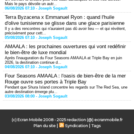
Mais le pays dévoile un autr...
06/08/2026 07:10 -
Joseph Sogault
Terra Byzacena x Emmanuel Ryon : quand l'huile
d'olive tunisienne se glisse dans une glace parisienne
Il y a des rencontres qui n'auraient pas dû avoir lieu — et qui révèlent,
précisément pour cett...
05/08/2026 07:10 -
Joseph Sogault
AMAALA : les prochaines ouvertures qui vont redéfinir
le bien-être de luxe mondial
Après l'inauguration du Four Seasons AMAALA at Triple Bay en juin
2026, la destination continue d...
04/08/2026 07:10 -
Joseph Sogault
Four Seasons AMAALA : l'oasis de bien-être de la mer
Rouge ouvre ses portes à Triple Bay
Pendant que Shura Island concentre les regards sur The Red Sea, une
autre destination émerge plu...
03/08/2026 08:00 -
Joseph Sogault
(c) Ecran Mobile 2008 - 2025 redaction (@) ecranmobile.fr
|
|
Plan du site
Syndication
Tags