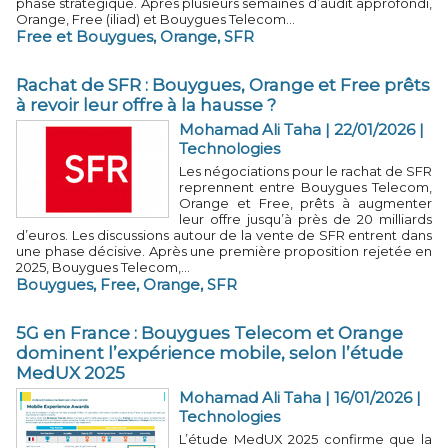
phase stratégique. Après plusieurs semaines d’audit approfondi,
Orange, Free (iliad) et Bouygues Telecom...
Free et Bouygues
,
Orange
,
SFR
Rachat de SFR : Bouygues, Orange et Free prêts
à revoir leur offre à la hausse ?
Mohamad Ali Taha
| 22/01/2026
|
Technologies
Les négociations pour le rachat de SFR
reprennent entre Bouygues Telecom,
Orange et Free, prêts à augmenter
leur offre jusqu’à près de 20 milliards
d’euros. Les discussions autour de la vente de SFR entrent dans
une phase décisive. Après une première proposition rejetée en
2025, Bouygues Telecom,...
Bouygues
,
Free
,
Orange
,
SFR
5G en France : Bouygues Telecom et Orange
dominent l’expérience mobile, selon l’étude
MedUX 2025
Mohamad Ali Taha
| 16/01/2026
|
Technologies
L’étude MedUX 2025 confirme que la