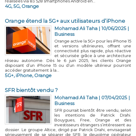
réalisées via 83 528 smartphones Android en...
4G
,
5G
,
Orange
Orange étend la 5G+ aux utilisateurs d’iPhone
Mohamad Ali Taha
| 10/06/2025
|
Business
Orange active la 5G+ pour les iPhone 15
et versions ultérieures, offrant une
connectivité plus rapide, plus réactive
et sécurisée grâce à une architecture
réseau autonome. Dès le 6 juin 2025, les clients Orange
disposant d’un iPhone 15 ou d’un modèle ultérieur pourront
accéder gratuitement à la...
5G+
,
iPhone
,
Orange
SFR bientôt vendu ?
Mohamad Ali Taha
| 07/04/2025
|
Business
SFR pourrait bientôt être vendu, selon
les intentions de Patrick Drahi.
Bouygues, Free, Orange et des
investisseurs étrangers s’intéressent au
dossier. Le groupe Altice, dirigé par Patrick Drahi, envisagerait
sérieusement de se séparer de SFR, le deuxième opérateur