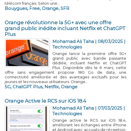
télécom français. Selon une...
Bouygues
,
Free
,
Orange
,
SFR
Orange révolutionne la 5G+ avec une offre
grand public inédite incluant Netflix et ChatGPT
Plus
Mohamad Ali Taha
| 08/03/2025
|
Technologies
Orange lance la première offre 5G+
grand public avec bande passante
dédiée, incluant Netflix et ChatGPT
Plus. Disponible dès le 6 mars, cette
offre sans engagement propose 180 Go de data, une
connectivité améliorée et des avantages exclusifs pour les
jeunes et les nouveaux utilisateurs. Orange...
5G
,
ChatGPT Plus
,
Netflix
,
Orange
Orange Active le RCS sur iOS 18.4
Mohamad Ali Taha
| 07/03/2025
|
Technologies
Orange active le RCS sur iOS 18.4,
améliorant les échanges entre iPhone
et Android avec accusés de réception,