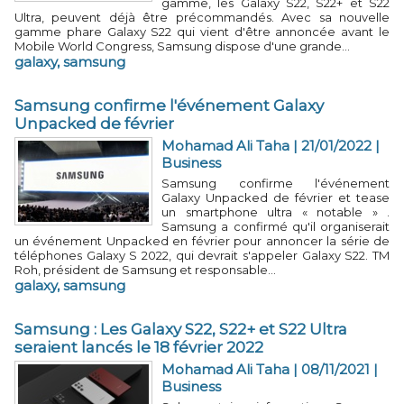
gamme, les Galaxy S22, S22+ et S22
Ultra, peuvent déjà être précommandés. Avec sa nouvelle
gamme phare Galaxy S22 qui vient d'être annoncée avant le
Mobile World Congress, Samsung dispose d'une grande...
galaxy
,
samsung
Samsung confirme l'événement Galaxy
Unpacked de février
Mohamad Ali Taha
| 21/01/2022
|
Business
Samsung confirme l'événement
Galaxy Unpacked de février et tease
un smartphone ultra « notable » .
Samsung a confirmé qu'il organiserait
un événement Unpacked en février pour annoncer la série de
téléphones Galaxy S 2022, qui devrait s'appeler Galaxy S22. TM
Roh, président de Samsung et responsable...
galaxy
,
samsung
Samsung : Les Galaxy S22, S22+ et S22 Ultra
seraient lancés le 18 février 2022
Mohamad Ali Taha
| 08/11/2021
|
Business