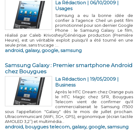
La Rédaction | 06/10/2009
|
Usages
Samsung a eu la bonne idée de
confier à l'agence Cheil un petit film
promotionnel pour son dernier Google
Phone : le Samsung Galaxy. Le film,
réalisé par Caleb Krivoshey/Générique production (Première
Heure), est un véritable exploit puisqu'il a été tourné en une
seule prise, sans trucage :...
android
,
galaxy
,
google
,
samsung
Samsung Galaxy : Premier smartphone Android
chez Bouygues
La Rédaction | 19/05/2009
|
Business
Après le HTC Dream chez Orange puis
le HTC Magic chez SFR, Bouygues
Telecom vient de confirmer qu'il
commercialiserait le Samsung i7500
sous l'appellation "Galaxy" dès le mois de juillet prochain.
Ultracommunicant (WiFi, 3G+, GPS), ergonomique (écran tactile
AMOLED 3,2’’) et multimédia...
android
,
bouygues telecom
,
galaxy
,
google
,
samsung