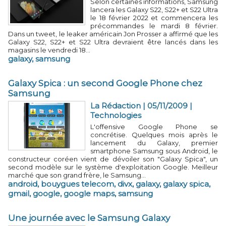
Selon certaines informations, Samsung
lancera les Galaxy S22, S22+ et S22 Ultra
le 18 février 2022 et commencera les
précommandes le mardi 8 février.
Dans un tweet, le leaker américain Jon Prosser a affirmé que les
Galaxy S22, S22+ et S22 Ultra devraient être lancés dans les
magasins le vendredi 18...
galaxy
,
samsung
Galaxy Spica : un second Google Phone chez
Samsung
La Rédaction | 05/11/2009
|
Technologies
L'offensive Google Phone se
concrétise. Quelques mois après le
lancement du Galaxy, premier
smartphone Samsung sous Android, le
constructeur coréen vient de dévoiler son "Galaxy Spica", un
second modèle sur le système d'exploitation Google. Meilleur
marché que son grand frère, le Samsung...
android
,
bouygues telecom
,
divx
,
galaxy
,
galaxy spica
,
gmail
,
google
,
google maps
,
samsung
Une journée avec le Samsung Galaxy