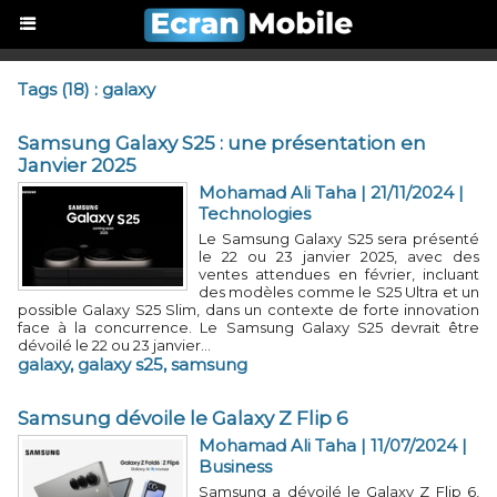
Tags (18) : galaxy
Samsung Galaxy S25 : une présentation en
Janvier 2025
Mohamad Ali Taha
| 21/11/2024
|
Technologies
Le Samsung Galaxy S25 sera présenté
le 22 ou 23 janvier 2025, avec des
ventes attendues en février, incluant
des modèles comme le S25 Ultra et un
possible Galaxy S25 Slim, dans un contexte de forte innovation
face à la concurrence. Le Samsung Galaxy S25 devrait être
dévoilé le 22 ou 23 janvier...
galaxy
,
galaxy s25
,
samsung
Samsung dévoile le Galaxy Z Flip 6
Mohamad Ali Taha
| 11/07/2024
|
Business
Samsung a dévoilé le Galaxy Z Flip 6,