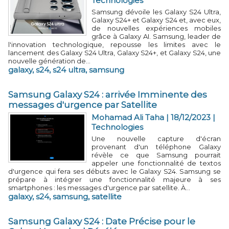
Technologies
Samsung dévoile les Galaxy S24 Ultra,
Galaxy S24+ et Galaxy S24 et, avec eux,
de nouvelles expériences mobiles
grâce à Galaxy AI. Samsung, leader de
l'innovation technologique, repousse les limites avec le
lancement des Galaxy S24 Ultra, Galaxy S24+, et Galaxy S24, une
nouvelle génération de...
galaxy
,
s24
,
s24 ultra
,
samsung
Samsung Galaxy S24 : arrivée Imminente des
messages d'urgence par Satellite
Mohamad Ali Taha
| 18/12/2023
|
Technologies
Une nouvelle capture d'écran
provenant d'un téléphone Galaxy
révèle ce que Samsung pourrait
appeler une fonctionnalité de textos
d'urgence qui fera ses débuts avec le Galaxy S24. Samsung se
prépare à intégrer une fonctionnalité majeure à ses
smartphones : les messages d'urgence par satellite. À...
galaxy
,
s24
,
samsung
,
satellite
Samsung Galaxy S24 : Date Précise pour le