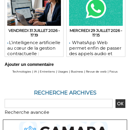
VENDREDI 31 JUILLET 2026 -
MERCREDI 29 JUILLET 2026 -
17:19
17:15
​L’intelligence artificielle
WhatsApp Web
au cœur de la gestion
permet enfin de passer
contractuelle :
des appels audio et
révolution ou mutation
vidéo depuis le
Ajouter un commentaire
pour les juristes ?
navigateur
Technologies
|
IA
|
Entretiens
|
Usages
|
Business
|
Revue de web
|
Focus
RECHERCHE ARCHIVES
Recherche avancée