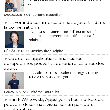
d...
06/05/2026 16:04 -
Jérôme Bouteiller
L’avenir du commerce unifié se joue-t-il dans
la conversation ?
CEO d’Orisha Commerce, éditeur de solutions
SaaS pour le "commerce unifié", Jessica Ifker
Delpiro...
17/03/2026 17:00 -
Jessica Ifker Delpirou
​Ce que les applications financières
européennes peuvent apprendre les unes des
autres
Par Aliaksei Ustauski, Sales Strategy Director,
EMEA & LATAM, AppsFlyer...
13/02/2026 11:23 -
Jérôme Bouteiller
​Barak Witkowski, Appsflyer : « Les marketeurs
peuvent désormais visualiser un parcours
client unifié »