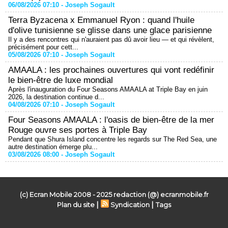
06/08/2026 07:10 -
Joseph Sogault
Terra Byzacena x Emmanuel Ryon : quand l'huile
d'olive tunisienne se glisse dans une glace parisienne
Il y a des rencontres qui n'auraient pas dû avoir lieu — et qui révèlent,
précisément pour cett...
05/08/2026 07:10 -
Joseph Sogault
AMAALA : les prochaines ouvertures qui vont redéfinir
le bien-être de luxe mondial
Après l'inauguration du Four Seasons AMAALA at Triple Bay en juin
2026, la destination continue d...
04/08/2026 07:10 -
Joseph Sogault
Four Seasons AMAALA : l'oasis de bien-être de la mer
Rouge ouvre ses portes à Triple Bay
Pendant que Shura Island concentre les regards sur The Red Sea, une
autre destination émerge plu...
03/08/2026 08:00 -
Joseph Sogault
(c) Ecran Mobile 2008 - 2025 redaction (@) ecranmobile.fr
|
|
Plan du site
Syndication
Tags