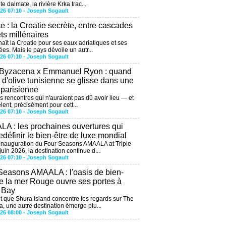
te dalmate, la rivière Krka trac...
026 07:10 -
Joseph Sogault
ce : la Croatie secrète, entre cascades
êts millénaires
aît la Croatie pour ses eaux adriatiques et ses
ées. Mais le pays dévoile un autr...
026 07:10 -
Joseph Sogault
 Byzacena x Emmanuel Ryon : quand
e d'olive tunisienne se glisse dans une
 parisienne
es rencontres qui n'auraient pas dû avoir lieu — et
lent, précisément pour cett...
026 07:10 -
Joseph Sogault
A : les prochaines ouvertures qui
edéfinir le bien-être de luxe mondial
'inauguration du Four Seasons AMAALA at Triple
uin 2026, la destination continue d...
026 07:10 -
Joseph Sogault
Seasons AMAALA : l'oasis de bien-
de la mer Rouge ouvre ses portes à
e Bay
 que Shura Island concentre les regards sur The
, une autre destination émerge plu...
026 08:00 -
Joseph Sogault