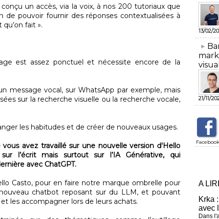
 conçu un accès, via la voix, à nos 200 tutoriaux que
fin de pouvoir fournir des réponses contextualisées à
 qu’on fait ».
13/02/20
​Ba
mark
sage est assez ponctuel et nécessite encore de la
visua
un message vocal, sur WhatsApp par exemple, mais
21/11/20
ées sur la recherche visuelle ou la recherche vocale,
nger les habitudes et de créer de nouveaux usages.
Faceboo
 vous avez travaillé sur une nouvelle version d'Hello
r l’écrit mais surtout sur l’IA Générative, qui
 dernière avec ChatGPT.
ello Casto, pour en faire notre marque ombrelle pour
A LI
n nouveau chatbot reposant sur du LLM, et pouvant
Krka :
 et les accompagner lors de leurs achats.
avec 
Dans l'