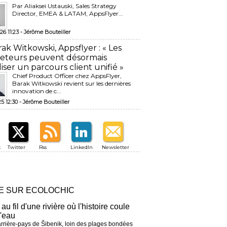
Par Aliaksei Ustauski, Sales Strategy
Director, EMEA & LATAM, AppsFlyer...
26 11:23 -
Jérôme Bouteiller
rak Witkowski, Appsflyer : « Les
eteurs peuvent désormais
liser un parcours client unifié »
Chief Product Officer chez AppsFlyer, ​
Barak Witkowski revient sur les dernières
innovation de c...
25 12:30 -
Jérôme Bouteiller
k
Twitter
Rss
LinkedIn
Newsletter
RE SUR ECOLOCHIC
 au fil d'une rivière où l'histoire coule
l'eau
arrière-pays de Šibenik, loin des plages bondées