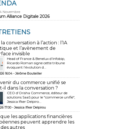
ENDA
24 Novembre
um Alliance Digitale 2026
TRETIENS
 la conversation à l’action : l’IA
tique et l’avènement de
rface invisible
Head of France & Benelux d’Infobip,
Ricardo Roman signe cette tribune
évoquant l’évolution d...
026 16:04 -
Jérôme Bouteiller
avenir du commerce unifié se
t-il dans la conversation ?
CEO d’Orisha Commerce, éditeur de
solutions SaaS pour le "commerce unifié",
Jessica Ifker Delpiro...
26 17:00 -
Jessica Ifker Delpirou
 que les applications financières
péennes peuvent apprendre les
 des autres