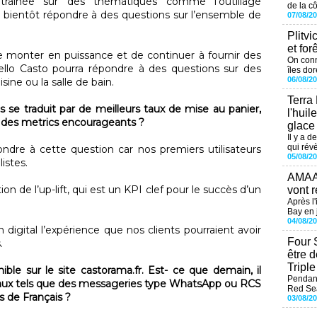
trainée sur des thématiques comme l’outillage
de la cô
ra bientôt répondre à des questions sur l’ensemble de
07/08/2
Plitvi
et for
e monter en puissance et de continuer à fournir des
On conn
llo Casto pourra répondre à des questions sur des
îles dor
06/08/2
ine ou la salle de bain.
Terra
s se traduit par de meilleurs taux de mise au panier,
l'huil
jà des metrics encourageants ?
glace
Il y a d
qui révè
ondre à cette question car nos premiers utilisateurs
05/08/2
listes.
AMAAL
 de l’up-lift, qui est un KPI clef pour le succès d’un
vont r
Après l
Bay en j
04/08/2
digital l’expérience que nos clients pourraient avoir
Four 
.
être 
Tripl
ible sur le site castorama.fr. Est- ce que demain, il
Pendant
anaux tels que des messageries type WhatsApp ou RCS
Red Sea
ns de Français ?
03/08/2