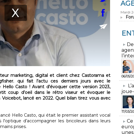
AG
Mardi 
For
EN
​De
agen
l’inte
teur marketing, digital et client chez Castorama et
06/05/2
fisher. qui fait l'actu ces derniers jours avec le
L’
 Hello Casto ! Avant d'évoquer cette version 2023,
joue-
it coup d’oeil dans le rétro viseur et évoquer le
 Voicebot, lancé en 2022. Quel bilan tirez vous avec
17/03/20
lancé Hello Casto, qui était le premier assistant vocal
 l'optique d’accompagner les bricoleurs dans leurs
​Ce
mains prises.
euro
unes