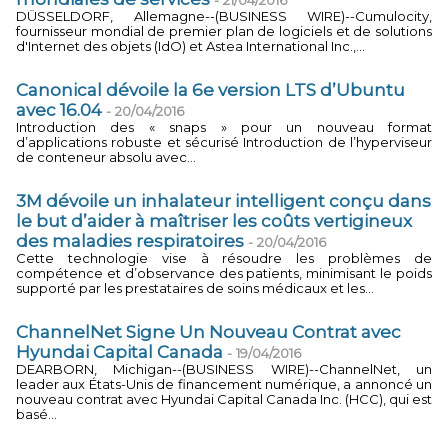
-
21/04/2016
DÜSSELDORF, Allemagne--(BUSINESS WIRE)--Cumulocity,
fournisseur mondial de premier plan de logiciels et de solutions
d'Internet des objets (IdO) et Astea International Inc.,...
Canonical dévoile la 6e version LTS d’Ubuntu
avec 16.04
-
20/04/2016
Introduction des « snaps » pour un nouveau format
d’applications robuste et sécurisé Introduction de l’hyperviseur
de conteneur absolu avec...
3M dévoile un inhalateur intelligent conçu dans
le but d’aider à maîtriser les coûts vertigineux
des maladies respiratoires
-
20/04/2016
Cette technologie vise à résoudre les problèmes de
compétence et d’observance des patients, minimisant le poids
supporté par les prestataires de soins médicaux et les...
ChannelNet Signe Un Nouveau Contrat avec
Hyundai Capital Canada
-
19/04/2016
DEARBORN, Michigan--(BUSINESS WIRE)--ChannelNet, un
leader aux États-Unis de financement numérique, a annoncé un
nouveau contrat avec Hyundai Capital Canada Inc. (HCC), qui est
basé...