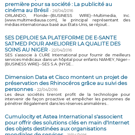
première pour sa société : La publicité au
cinéma au Brésil
-
26/04/2016
ORLANDO, Floride--(BUSINESS WIRE)--Multimedia, Inc.
(www.multimediausa.com), le principal représentant des
médias internationaux basé aux États-Unis, se réjouit...
SES DEPLOIE SA PLATEFORME DE E-SANTE
SATMED POUR AMELIORER LA QUALITE DES
SOINS AU NIGER
-
22/04/2016
SES s’associe à CURE International pour fournir de meilleurs
services médicaux dans un hôpital pour enfants NIAMEY, Niger--
(BUSINESS WIRE)--SES S.A. (NYSE...
Dimension Data et Cisco montent un projet de
préservation des Rhinocéros grâce au suivi des
personnes
-
22/04/2016
Les deux sociétés tireront profit de la technologie pour
intervenir de façon proactive et empêcher les personnes de
pénétrer illégalement dans les réserves animalières...
Cumulocity et Astea International s'associent
pour offrir des solutions clés en main d'Internet
des objets destinées aux organisations
mondiales de services