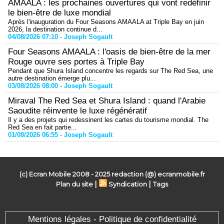
AMAALA : les prochaines ouvertures qui vont redéfinir
le bien-être de luxe mondial
Après l'inauguration du Four Seasons AMAALA at Triple Bay en juin
2026, la destination continue d...
04/08/2026 07:10 -
Joseph Sogault
Four Seasons AMAALA : l'oasis de bien-être de la mer
Rouge ouvre ses portes à Triple Bay
Pendant que Shura Island concentre les regards sur The Red Sea, une
autre destination émerge plu...
03/08/2026 08:00 -
Joseph Sogault
Miraval The Red Sea et Shura Island : quand l'Arabie
Saoudite réinvente le luxe régénératif
Il y a des projets qui redessinent les cartes du tourisme mondial. The
Red Sea en fait partie...
01/08/2026 06:55 -
Joseph Sogault
(c) Ecran Mobile 2008 - 2025 redaction (@) ecranmobile.fr
|
|
Plan du site
Syndication
Tags
Mentions légales - Politique de confidentialité