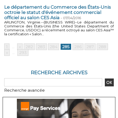
Le département du Commerce des États-Unis
octroie le statut d'événement commercial
officiel au salon CES Asia
-
07/04/2016
ARLINGTON, Virginie.--(BUSINESS WIRE)--Le département du
Commerce des États-Unis (the United States Department of
Commerce, USDOC) a récemment octroyé au salon CES Asia™
la certification « Salon...
1
...
«
282
283
284
285
286
287
288
»
...
293
RECHERCHE ARCHIVES
Recherche avancée