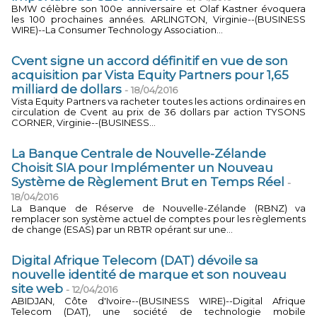
BMW célèbre son 100e anniversaire et Olaf Kastner évoquera
les 100 prochaines années. ARLINGTON, Virginie--(BUSINESS
WIRE)--La Consumer Technology Association...
Cvent signe un accord définitif en vue de son
acquisition par Vista Equity Partners pour 1,65
milliard de dollars
-
18/04/2016
Vista Equity Partners va racheter toutes les actions ordinaires en
circulation de Cvent au prix de 36 dollars par action TYSONS
CORNER, Virginie--(BUSINESS...
La Banque Centrale de Nouvelle-Zélande
Choisit SIA pour Implémenter un Nouveau
Système de Règlement Brut en Temps Réel
-
18/04/2016
La Banque de Réserve de Nouvelle-Zélande (RBNZ) va
remplacer son système actuel de comptes pour les règlements
de change (ESAS) par un RBTR opérant sur une...
Digital Afrique Telecom (DAT) dévoile sa
nouvelle identité de marque et son nouveau
site web
-
12/04/2016
ABIDJAN, Côte d'Ivoire--(BUSINESS WIRE)--Digital Afrique
Telecom (DAT), une société de technologie mobile