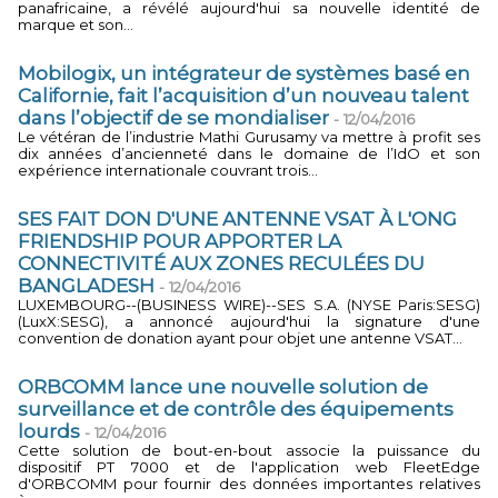
panafricaine, a révélé aujourd'hui sa nouvelle identité de
marque et son...
Mobilogix, un intégrateur de systèmes basé en
Californie, fait l’acquisition d’un nouveau talent
dans l’objectif de se mondialiser
-
12/04/2016
Le vétéran de l’industrie Mathi Gurusamy va mettre à profit ses
dix années d’ancienneté dans le domaine de l’IdO et son
expérience internationale couvrant trois...
SES FAIT DON D'UNE ANTENNE VSAT À L'ONG
FRIENDSHIP POUR APPORTER LA
CONNECTIVITÉ AUX ZONES RECULÉES DU
BANGLADESH
-
12/04/2016
LUXEMBOURG--(BUSINESS WIRE)--SES S.A. (NYSE Paris:SESG)
(LuxX:SESG), a annoncé aujourd'hui la signature d'une
convention de donation ayant pour objet une antenne VSAT...
ORBCOMM lance une nouvelle solution de
surveillance et de contrôle des équipements
lourds
-
12/04/2016
Cette solution de bout-en-bout associe la puissance du
dispositif PT 7000 et de l'application web FleetEdge
d'ORBCOMM pour fournir des données importantes relatives