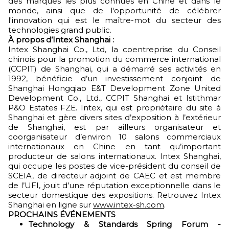
des marques les plus connues en Chine et dans le
monde, ainsi que de l'opportunité de célébrer
l'innovation qui est le maître-mot du secteur des
technologies grand public.
À propos d’Intex Shanghai :
Intex Shanghai Co., Ltd, la coentreprise du Conseil
chinois pour la promotion du commerce international
(CCPIT) de Shanghai, qui a démarré ses activités en
1992, bénéficie d’un investissement conjoint de
Shanghai Hongqiao E&T Development Zone United
Development Co., Ltd., CCPIT Shanghai et Istithmar
P&O Estates FZE. Intex, qui est propriétaire du site à
Shanghai et gère divers sites d’exposition à l’extérieur
de Shanghai, est par ailleurs organisateur et
coorganisateur d’environ 10 salons commerciaux
internationaux en Chine en tant qu’important
producteur de salons internationaux. Intex Shanghai,
qui occupe les postes de vice-président du conseil de
SCEIA, de directeur adjoint de CAEC et est membre
de l’UFI, jouit d’une réputation exceptionnelle dans le
secteur domestique des expositions. Retrouvez Intex
Shanghai en ligne sur
www.intex-sh.com
.
PROCHAINS ÉVÉNEMENTS
Technology & Standards Spring Forum -