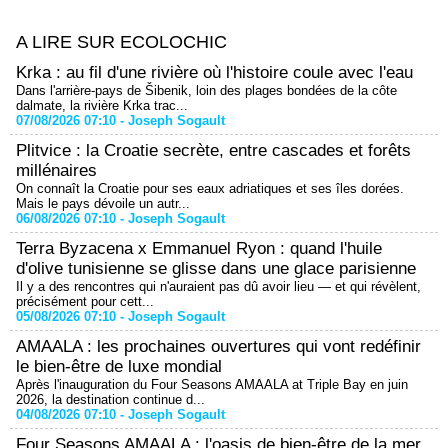
A LIRE SUR ECOLOCHIC
Krka : au fil d'une rivière où l'histoire coule avec l'eau
Dans l'arrière-pays de Šibenik, loin des plages bondées de la côte
dalmate, la rivière Krka trac...
07/08/2026 07:10 -
Joseph Sogault
Plitvice : la Croatie secrète, entre cascades et forêts
millénaires
On connaît la Croatie pour ses eaux adriatiques et ses îles dorées.
Mais le pays dévoile un autr...
06/08/2026 07:10 -
Joseph Sogault
Terra Byzacena x Emmanuel Ryon : quand l'huile
d'olive tunisienne se glisse dans une glace parisienne
Il y a des rencontres qui n'auraient pas dû avoir lieu — et qui révèlent,
précisément pour cett...
05/08/2026 07:10 -
Joseph Sogault
AMAALA : les prochaines ouvertures qui vont redéfinir
le bien-être de luxe mondial
Après l'inauguration du Four Seasons AMAALA at Triple Bay en juin
2026, la destination continue d...
04/08/2026 07:10 -
Joseph Sogault
Four Seasons AMAALA : l'oasis de bien-être de la mer