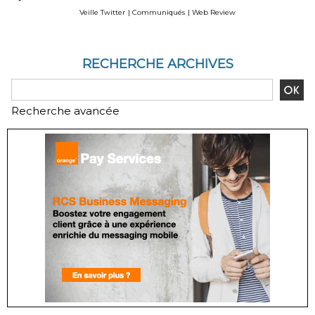
des déploiements sur
Veille Twitter
|
Communiqués
|
Web Review
site
RECHERCHE ARCHIVES
Recherche avancée