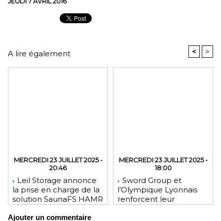
JEUDI 7 AVRIL 2016
<
>
A lire également
MERCREDI 23 JUILLET 2025 -
MERCREDI 23 JUILLET 2025 -
20:46
18:00
Leil Storage annonce
Sword Group et
la prise en charge de la
l’Olympique Lyonnais
solution SaunaFS HAMR
renforcent leur
pour une capacité de
engagement mutuel
Ajouter un commentaire
stockage accrue lors