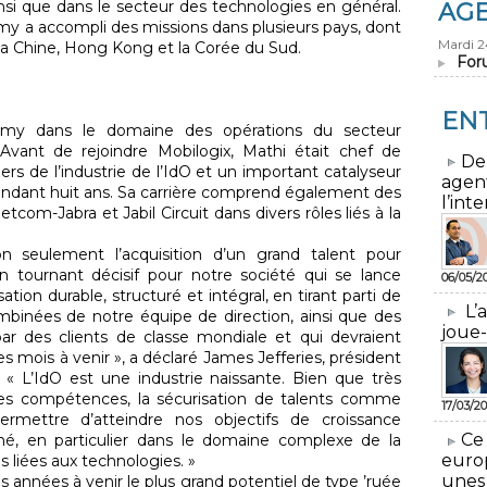
insi que dans le secteur des technologies en général.
AG
amy a accompli des missions dans plusieurs pays, dont
Mardi 
, la Chine, Hong Kong et la Corée du Sud.
For
EN
amy dans le domaine des opérations du secteur
vant de rejoindre Mobilogix, Mathi était chef de
​De
niers de l’industrie de l’IdO et un important catalyseur
agen
pendant huit ans. Sa carrière comprend également des
l’inte
om-Jabra et Jabil Circuit dans divers rôles liés à la
n seulement l’acquisition d’un grand talent pour
n tournant décisif pour notre société qui se lance
06/05/2
tion durable, structuré et intégral, en tirant parti de
L’
binées de notre équipe de direction, ainsi que des
joue-
ar des clients de classe mondiale et qui devraient
s mois à venir », a déclaré James Jefferies, président
. « L’IdO est une industrie naissante. Bien que très
elles compétences, la sécurisation de talents comme
17/03/20
ermettre d’atteindre nos objectifs de croissance
​Ce
hé, en particulier dans le domaine complexe de la
euro
s liées aux technologies. »
unes
 années à venir le plus grand potentiel de type ’ruée