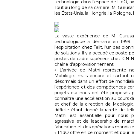
technologie dans l’espace de l’IdO, a
Tout au long de sa carrière, M. Gurus
les États-Unis, la Hongrie, la Pologne
La vaste expérience de M. Gurus
technologique a démarré en 1999. A
l’exploitation chez Telit, l’un des pion
de solutions. Il y a occupé ce poste 
postes de cadre supérieur chez GN Netc
chaîne d’approvisionnement.
« L’arrivée de Mathi représente no
Mobilogix, mais encore et surtout u
désormais dans un effort de mondialisa
l’expérience et des compétences com
projets qui nous ont été proposés p
connaître une accélération au cours de
et chef de la direction de Mobilogix
difficile étant donné la rareté de t
Mathi est essentielle pour nous p
agressive et de leadership de marc
fabrication et des opérations mondiale
« L’IdO offre en ce moment et pour les