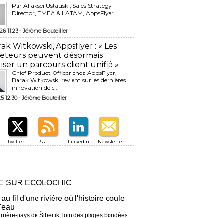
Par Aliaksei Ustauski, Sales Strategy
Director, EMEA & LATAM, AppsFlyer...
26 11:23 -
Jérôme Bouteiller
rak Witkowski, Appsflyer : « Les
eteurs peuvent désormais
liser un parcours client unifié »
Chief Product Officer chez AppsFlyer, ​
Barak Witkowski revient sur les dernières
innovation de c...
25 12:30 -
Jérôme Bouteiller
k
Twitter
Rss
LinkedIn
Newsletter
RE SUR ECOLOCHIC
 au fil d'une rivière où l'histoire coule
l'eau
arrière-pays de Šibenik, loin des plages bondées