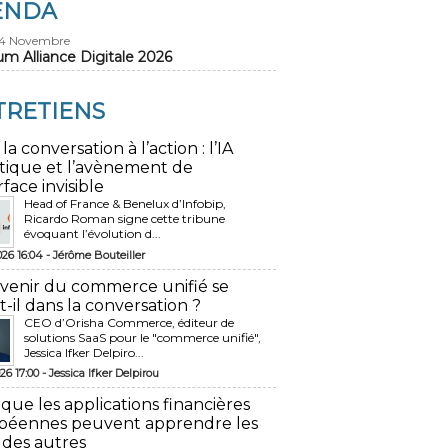
ENDA
24 Novembre
um Alliance Digitale 2026
TRETIENS
 la conversation à l’action : l’IA
tique et l’avènement de
rface invisible
Head of France & Benelux d’Infobip,
Ricardo Roman signe cette tribune
évoquant l’évolution d...
026 16:04 -
Jérôme Bouteiller
avenir du commerce unifié se
t-il dans la conversation ?
CEO d’Orisha Commerce, éditeur de
solutions SaaS pour le "commerce unifié",
Jessica Ifker Delpiro...
26 17:00 -
Jessica Ifker Delpirou
 que les applications financières
péennes peuvent apprendre les
 des autres