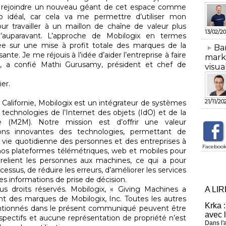
te à rejoindre un nouveau géant de cet espace comme
o idéal, car cela va me permettre d’utiliser mon
 travailler à un maillon de chaîne de valeur plus
13/02/20
auparavant. L’approche de Mobilogix en termes
ée sur une mise à profit totale des marques de la
​Ba
ante. Je me réjouis à l’idée d’aider l’entreprise à faire
mark
», a confié Mathi Gurusamy, président et chef de
visua
ier.
21/11/20
Californie, Mobilogix est un intégrateur de systèmes
technologies de l’Internet des objets (IdO) et de la
 (M2M). Notre mission est d’offrir une valeur
tions innovantes des technologies, permettant de
a vie quotidienne des personnes et des entreprises à
Faceboo
nos plateformes télémétriques, web et mobiles pour
i relient les personnes aux machines, ce qui a pour
ocessus, de réduire les erreurs, d’améliorer les services
des informations de prise de décision.
us droits réservés. Mobilogix, « Giving Machines a
A LI
ont des marques de Mobilogix, Inc. Toutes les autres
Krka :
ntionnés dans le présent communiqué peuvent être
avec 
spectifs et aucune représentation de propriété n’est
Dans l'