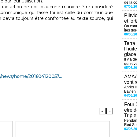
 par leur utilisation.
de la cô
raduction ne doit d’aucune manière être considéré
07/08/2
 communiqué qui fasse foi est celle du communiqué
Plitvi
n devra toujours être confrontée au texte source, qui
et for
On conn
îles dor
06/08/2
Terra
l'huil
glace
Il y a d
qui révè
05/08/2
m/news/home/201604120057...
AMAAL
vont r
Après l
Bay en j
04/08/2
Four 
être 
<
>
Tripl
Pendant
Red Sea
03/08/2