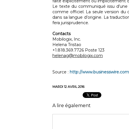
faite explicitement ou implicitement de
Le texte du communiqué issu d’une t
comme officiel. La seule version du
dans sa langue d’origine. La traductio
fera jurisprudence.
Contacts
Mobilogix, Inc.
Helena Tristao
+1.818.369.7726 Poste 123
helenag@mobilogix.com
Source :
http://www.businesswire.co
MARDI 12 AVRIL 2016
A lire également