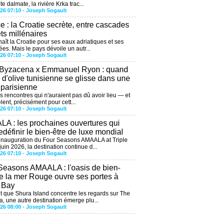
te dalmate, la rivière Krka trac...
026 07:10 -
Joseph Sogault
ce : la Croatie secrète, entre cascades
êts millénaires
aît la Croatie pour ses eaux adriatiques et ses
ées. Mais le pays dévoile un autr...
026 07:10 -
Joseph Sogault
 Byzacena x Emmanuel Ryon : quand
e d'olive tunisienne se glisse dans une
 parisienne
es rencontres qui n'auraient pas dû avoir lieu — et
lent, précisément pour cett...
026 07:10 -
Joseph Sogault
A : les prochaines ouvertures qui
edéfinir le bien-être de luxe mondial
'inauguration du Four Seasons AMAALA at Triple
uin 2026, la destination continue d...
026 07:10 -
Joseph Sogault
Seasons AMAALA : l'oasis de bien-
de la mer Rouge ouvre ses portes à
e Bay
 que Shura Island concentre les regards sur The
, une autre destination émerge plu...
026 08:00 -
Joseph Sogault