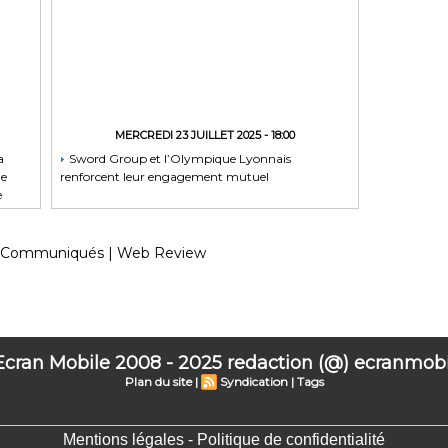
MERCREDI 23 JUILLET 2025 - 18:00
a
Sword Group et l’Olympique Lyonnais
de
renforcent leur engagement mutuel
e
Communiqués
|
Web Review
 Ecran Mobile 2008 - 2025 redaction (@) ecranmobil
Plan du site
|
Syndication
|
Tags
Mentions légales - Politique de confidentialité