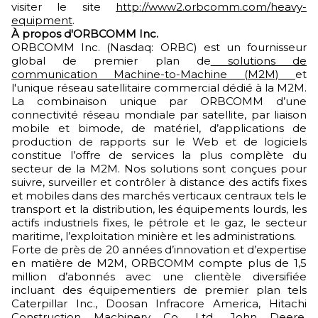
visiter le site
http://www2.orbcomm.com/heavy-
equipment
.
À propos d'ORBCOMM Inc.
ORBCOMM Inc. (Nasdaq: ORBC) est un fournisseur
global de premier plan de
solutions de
communication Machine-to-Machine (M2M)
et
l'unique réseau satellitaire commercial dédié à la M2M.
La combinaison unique par ORBCOMM d’une
connectivité réseau mondiale par satellite, par liaison
mobile et bimode, de matériel, d’applications de
production de rapports sur le Web et de logiciels
constitue l’offre de services la plus complète du
secteur de la M2M. Nos solutions sont conçues pour
suivre, surveiller et contrôler à distance des actifs fixes
et mobiles dans des marchés verticaux centraux tels le
transport et la distribution, les équipements lourds, les
actifs industriels fixes, le pétrole et le gaz, le secteur
maritime, l’exploitation minière et les administrations.
Forte de près de 20 années d’innovation et d’expertise
en matière de M2M, ORBCOMM compte plus de 1,5
million d’abonnés avec une clientèle diversifiée
incluant des équipementiers de premier plan tels
Caterpillar Inc., Doosan Infracore America, Hitachi
Construction Machinery Co., Ltd., John Deere,