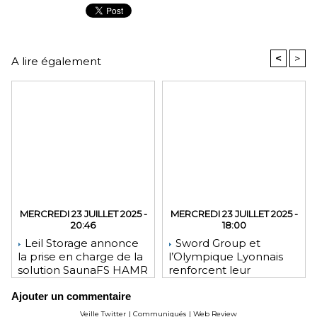
<
>
A lire également
MERCREDI 23 JUILLET 2025 -
MERCREDI 23 JUILLET 2025 -
20:46
18:00
Leil Storage annonce
Sword Group et
la prise en charge de la
l’Olympique Lyonnais
solution SaunaFS HAMR
renforcent leur
pour une capacité de
engagement mutuel
Ajouter un commentaire
stockage accrue lors
des déploiements sur
Veille Twitter
|
Communiqués
|
Web Review