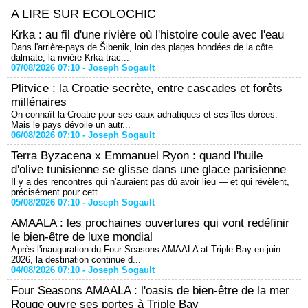
A LIRE SUR ECOLOCHIC
Krka : au fil d'une rivière où l'histoire coule avec l'eau
Dans l'arrière-pays de Šibenik, loin des plages bondées de la côte
dalmate, la rivière Krka trac...
07/08/2026 07:10 -
Joseph Sogault
Plitvice : la Croatie secrète, entre cascades et forêts
millénaires
On connaît la Croatie pour ses eaux adriatiques et ses îles dorées.
Mais le pays dévoile un autr...
06/08/2026 07:10 -
Joseph Sogault
Terra Byzacena x Emmanuel Ryon : quand l'huile
d'olive tunisienne se glisse dans une glace parisienne
Il y a des rencontres qui n'auraient pas dû avoir lieu — et qui révèlent,
précisément pour cett...
05/08/2026 07:10 -
Joseph Sogault
AMAALA : les prochaines ouvertures qui vont redéfinir
le bien-être de luxe mondial
Après l'inauguration du Four Seasons AMAALA at Triple Bay en juin
2026, la destination continue d...
04/08/2026 07:10 -
Joseph Sogault
Four Seasons AMAALA : l'oasis de bien-être de la mer
Rouge ouvre ses portes à Triple Bay