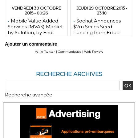
VENDREDI 30 OCTOBRE
JEUDI 29 OCTOBRE 2015 -
2015 - 00:26
23:10
Mobile Value Added
Sochat Announces
Services (MVAS) Market
$2m Series Seed
by Solution, by End
Funding from Eniac
User, by Vertical, & by
Ventures, NEA, and
Ajouter un commentaire
Geography - Global
WeChat Founder Allen
Forecast and Analysis to
Zhang
Veille Twitter
|
Communiqués
|
Web Review
2020 - Reportlinker
Review
RECHERCHE ARCHIVES
Recherche avancée