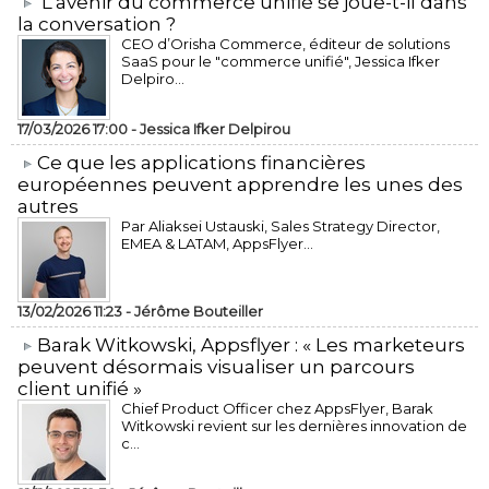
L’avenir du commerce unifié se joue-t-il dans
la conversation ?
CEO d’Orisha Commerce, éditeur de solutions
SaaS pour le "commerce unifié", Jessica Ifker
Delpiro...
17/03/2026 17:00 -
Jessica Ifker Delpirou
​Ce que les applications financières
européennes peuvent apprendre les unes des
autres
Par Aliaksei Ustauski, Sales Strategy Director,
EMEA & LATAM, AppsFlyer...
13/02/2026 11:23 -
Jérôme Bouteiller
​Barak Witkowski, Appsflyer : « Les marketeurs
peuvent désormais visualiser un parcours
client unifié »
Chief Product Officer chez AppsFlyer, ​Barak
Witkowski revient sur les dernières innovation de
c...