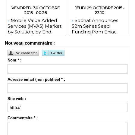
VENDREDI 30 OCTOBRE
JEUDI 29 OCTOBRE 2015 -
2015 - 00:26
23:10
Mobile Value Added
Sochat Announces
Services (MVAS) Market
$2m Series Seed
by Solution, by End
Funding from Eniac
User, by Vertical, & by
Ventures, NEA, and
Nouveau commentaire :
Geography - Global
WeChat Founder Allen
Forecast and Analysis to
Zhang
2020 - Reportlinker
Review
Nom * :
Adresse email (non publiée) * :
Site web :
Commentaire * :