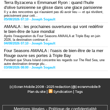
Terra Byzacena x Emmanuel Ryon : quand l'huile
d'olive tunisienne se glisse dans une glace parisienne
Il y a des rencontres qui n'auraient pas dû avoir lieu — et qui révèlent,
précisément pour cett...
05/08/2026 07:10 -
Joseph Sogault
AMAALA : les prochaines ouvertures qui vont redéfinir
le bien-être de luxe mondial
Après l'inauguration du Four Seasons AMAALA at Triple Bay en juin
2026, la destination continue d...
04/08/2026 07:10 -
Joseph Sogault
Four Seasons AMAALA : l'oasis de bien-être de la mer
Rouge ouvre ses portes à Triple Bay
Pendant que Shura Island concentre les regards sur The Red Sea, une
autre destination émerge plu...
03/08/2026 08:00 -
Joseph Sogault
(c) Ecran Mobile 2008 - 2025 redaction (@) ecranmobile.fr
|
|
Plan du site
Syndication
Tags
Mentions légales - Politique de confidentialité