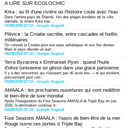
A LIRE SUR ECOLOCHIC
Krka : au fil d'une rivière où l'histoire coule avec l'eau
Dans l'arrière-pays de Šibenik, loin des plages bondées de la côte
dalmate, la rivière Krka trac...
07/08/2026 07:10 -
Joseph Sogault
Plitvice : la Croatie secrète, entre cascades et forêts
millénaires
On connaît la Croatie pour ses eaux adriatiques et ses îles dorées.
Mais le pays dévoile un autr...
06/08/2026 07:10 -
Joseph Sogault
Terra Byzacena x Emmanuel Ryon : quand l'huile
d'olive tunisienne se glisse dans une glace parisienne
Il y a des rencontres qui n'auraient pas dû avoir lieu — et qui révèlent,
précisément pour cett...
05/08/2026 07:10 -
Joseph Sogault
AMAALA : les prochaines ouvertures qui vont redéfinir
le bien-être de luxe mondial
Après l'inauguration du Four Seasons AMAALA at Triple Bay en juin
2026, la destination continue d...
04/08/2026 07:10 -
Joseph Sogault
Four Seasons AMAALA : l'oasis de bien-être de la mer
Rouge ouvre ses portes à Triple Bay