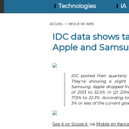
Technologies
IA
ACCUEIL
>
REVUE DE WEB
IDC data shows ta
Apple and Samsun
IDC posted their quarterly
They're showing a sligh
Samsung. Apple dropped fro
of 2013 to 32.5% in Q1 20
17.5% to 22.3%. According 
5% or less of the current glob
See it on Scoop.it
, via
Mobile en franc