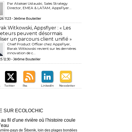
Par Aliaksei Ustauski, Sales Strategy
Director, EMEA & LATAM, AppsFlyer...
26 11:23 -
Jérôme Bouteiller
rak Witkowski, Appsflyer : « Les
eteurs peuvent désormais
liser un parcours client unifié »
Chief Product Officer chez AppsFlyer, ​
Barak Witkowski revient sur les dernières
innovation de c...
25 12:30 -
Jérôme Bouteiller
k
Twitter
Rss
LinkedIn
Newsletter
RE SUR ECOLOCHIC
 au fil d'une rivière où l'histoire coule
l'eau
arrière-pays de Šibenik, loin des plages bondées