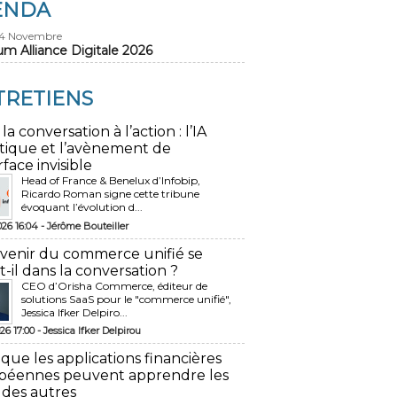
ENDA
24 Novembre
um Alliance Digitale 2026
TRETIENS
 la conversation à l’action : l’IA
tique et l’avènement de
rface invisible
Head of France & Benelux d’Infobip,
Ricardo Roman signe cette tribune
évoquant l’évolution d...
026 16:04 -
Jérôme Bouteiller
avenir du commerce unifié se
t-il dans la conversation ?
CEO d’Orisha Commerce, éditeur de
solutions SaaS pour le "commerce unifié",
Jessica Ifker Delpiro...
26 17:00 -
Jessica Ifker Delpirou
 que les applications financières
péennes peuvent apprendre les
 des autres