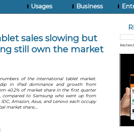
Usages
Business
Entr
R
blet sales slowing but
Recherc
g still own the market
 numbers of the international tablet market.
t dip in iPad dominance and growth from
m 40.2% of market share in the first quarter
14, compared to Samsung who went up from
to IDC, Amazon, Asus, and Lenovo each occupy
al market share,...
e