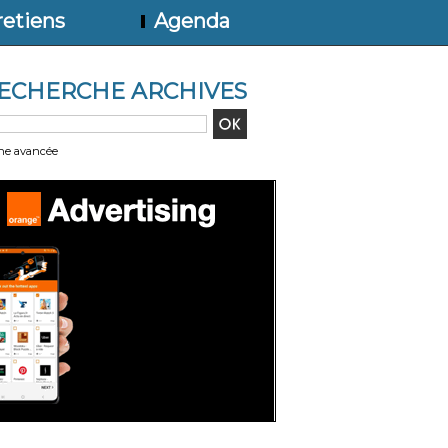
etiens
Agenda
ECHERCHE ARCHIVES
he avancée