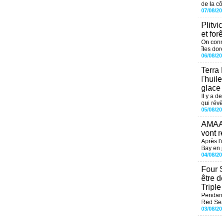
de la cô
07/08/2
Plitvi
et for
On conn
îles dor
06/08/2
Terra
l'huil
glace
Il y a d
qui révè
05/08/2
AMAAL
vont r
Après l
Bay en j
04/08/2
Four 
être 
Tripl
Pendant
Red Sea
03/08/2