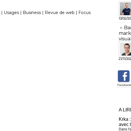
|
Usages
|
Business
|
Revue de web
|
Focus
13/02/20
​Ba
mark
visua
21/11/20
Faceboo
A LI
Krka :
avec 
Dans l'