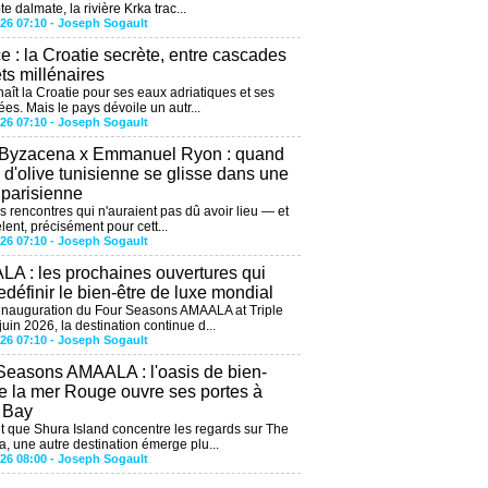
te dalmate, la rivière Krka trac...
026 07:10 -
Joseph Sogault
ce : la Croatie secrète, entre cascades
êts millénaires
aît la Croatie pour ses eaux adriatiques et ses
ées. Mais le pays dévoile un autr...
026 07:10 -
Joseph Sogault
 Byzacena x Emmanuel Ryon : quand
e d'olive tunisienne se glisse dans une
 parisienne
es rencontres qui n'auraient pas dû avoir lieu — et
lent, précisément pour cett...
026 07:10 -
Joseph Sogault
A : les prochaines ouvertures qui
edéfinir le bien-être de luxe mondial
'inauguration du Four Seasons AMAALA at Triple
uin 2026, la destination continue d...
026 07:10 -
Joseph Sogault
Seasons AMAALA : l'oasis de bien-
de la mer Rouge ouvre ses portes à
e Bay
 que Shura Island concentre les regards sur The
, une autre destination émerge plu...
026 08:00 -
Joseph Sogault