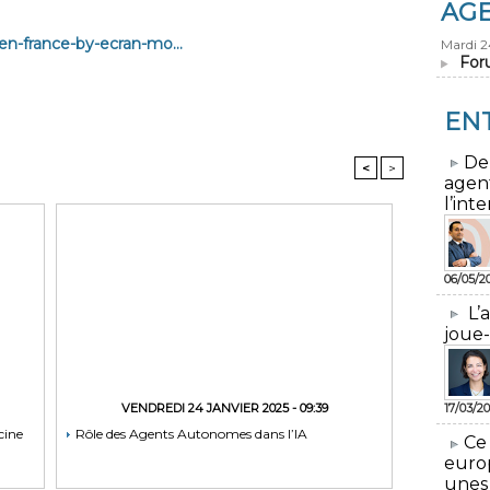
AG
en-france-by-ecran-mo...
Mardi 
For
EN
​De
<
>
agen
l’inte
06/05/2
L’
joue-
VENDREDI 24 JANVIER 2025 - 09:39
17/03/20
cine
Rôle des Agents Autonomes dans l’IA
​Ce
euro
unes