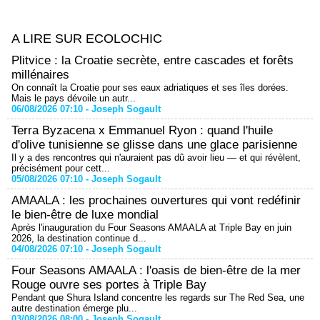
A LIRE SUR ECOLOCHIC
Plitvice : la Croatie secrète, entre cascades et forêts
millénaires
On connaît la Croatie pour ses eaux adriatiques et ses îles dorées.
Mais le pays dévoile un autr...
06/08/2026 07:10 -
Joseph Sogault
Terra Byzacena x Emmanuel Ryon : quand l'huile
d'olive tunisienne se glisse dans une glace parisienne
Il y a des rencontres qui n'auraient pas dû avoir lieu — et qui révèlent,
précisément pour cett...
05/08/2026 07:10 -
Joseph Sogault
AMAALA : les prochaines ouvertures qui vont redéfinir
le bien-être de luxe mondial
Après l'inauguration du Four Seasons AMAALA at Triple Bay en juin
2026, la destination continue d...
04/08/2026 07:10 -
Joseph Sogault
Four Seasons AMAALA : l'oasis de bien-être de la mer
Rouge ouvre ses portes à Triple Bay
Pendant que Shura Island concentre les regards sur The Red Sea, une
autre destination émerge plu...
03/08/2026 08:00 -
Joseph Sogault