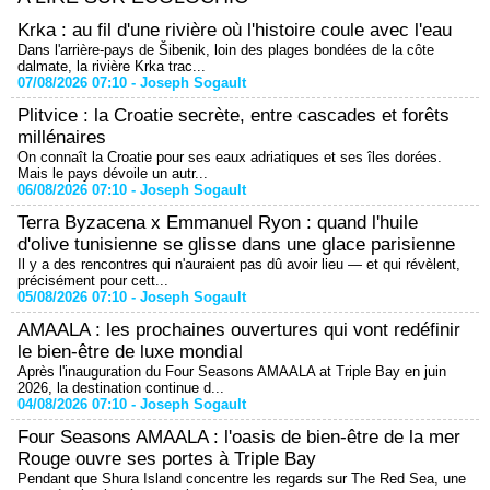
Krka : au fil d'une rivière où l'histoire coule avec l'eau
Dans l'arrière-pays de Šibenik, loin des plages bondées de la côte
dalmate, la rivière Krka trac...
07/08/2026 07:10 -
Joseph Sogault
Plitvice : la Croatie secrète, entre cascades et forêts
millénaires
On connaît la Croatie pour ses eaux adriatiques et ses îles dorées.
Mais le pays dévoile un autr...
06/08/2026 07:10 -
Joseph Sogault
Terra Byzacena x Emmanuel Ryon : quand l'huile
d'olive tunisienne se glisse dans une glace parisienne
Il y a des rencontres qui n'auraient pas dû avoir lieu — et qui révèlent,
précisément pour cett...
05/08/2026 07:10 -
Joseph Sogault
AMAALA : les prochaines ouvertures qui vont redéfinir
le bien-être de luxe mondial
Après l'inauguration du Four Seasons AMAALA at Triple Bay en juin
2026, la destination continue d...
04/08/2026 07:10 -
Joseph Sogault
Four Seasons AMAALA : l'oasis de bien-être de la mer
Rouge ouvre ses portes à Triple Bay
Pendant que Shura Island concentre les regards sur The Red Sea, une