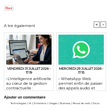
<
>
A lire également
VENDREDI 31 JUILLET 2026 -
MERCREDI 29 JUILLET 2026 -
17:19
17:15
​L’intelligence artificielle
WhatsApp Web
au cœur de la gestion
permet enfin de passer
contractuelle :
des appels audio et
révolution ou mutation
vidéo depuis le
Ajouter un commentaire
pour les juristes ?
navigateur
Technologies
|
IA
|
Entretiens
|
Usages
|
Business
|
Revue de web
|
Focus