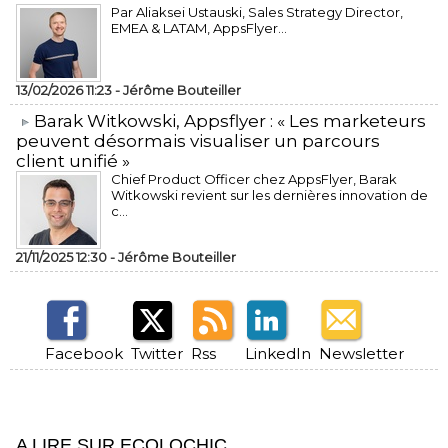
Par Aliaksei Ustauski, Sales Strategy Director,
EMEA & LATAM, AppsFlyer...
13/02/2026 11:23 -
Jérôme Bouteiller
​Barak Witkowski, Appsflyer : « Les marketeurs
peuvent désormais visualiser un parcours
client unifié »
Chief Product Officer chez AppsFlyer, ​Barak
Witkowski revient sur les dernières innovation de
c...
21/11/2025 12:30 -
Jérôme Bouteiller
Facebook
Twitter
Rss
LinkedIn
Newsletter
A LIRE SUR ECOLOCHIC