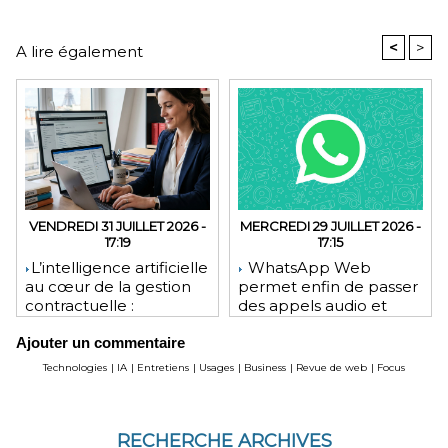
<
>
A lire également
VENDREDI 31 JUILLET 2026 -
MERCREDI 29 JUILLET 2026 -
17:19
17:15
​L’intelligence artificielle
WhatsApp Web
au cœur de la gestion
permet enfin de passer
contractuelle :
des appels audio et
révolution ou mutation
vidéo depuis le
Ajouter un commentaire
pour les juristes ?
navigateur
Technologies
|
IA
|
Entretiens
|
Usages
|
Business
|
Revue de web
|
Focus
RECHERCHE ARCHIVES