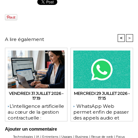
<
>
A lire également
VENDREDI 31 JUILLET 2026 -
MERCREDI 29 JUILLET 2026 -
17:19
17:15
​L’intelligence artificielle
WhatsApp Web
au cœur de la gestion
permet enfin de passer
contractuelle :
des appels audio et
révolution ou mutation
vidéo depuis le
Ajouter un commentaire
pour les juristes ?
navigateur
Technologies
|
IA
|
Entretiens
|
Usages
|
Business
|
Revue de web
|
Focus