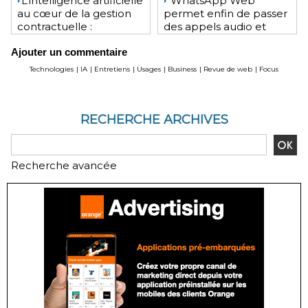
​L’intelligence artificielle
WhatsApp Web
au cœur de la gestion
permet enfin de passer
contractuelle :
des appels audio et
révolution ou mutation
vidéo depuis le
Ajouter un commentaire
pour les juristes ?
navigateur
Technologies
|
IA
|
Entretiens
|
Usages
|
Business
|
Revue de web
|
Focus
RECHERCHE ARCHIVES
Recherche avancée