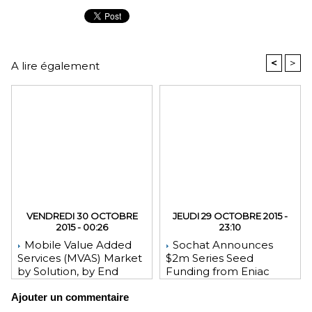
<
>
A lire également
VENDREDI 30 OCTOBRE
JEUDI 29 OCTOBRE 2015 -
2015 - 00:26
23:10
Mobile Value Added
Sochat Announces
Services (MVAS) Market
$2m Series Seed
by Solution, by End
Funding from Eniac
User, by Vertical, & by
Ventures, NEA, and
Ajouter un commentaire
Geography - Global
WeChat Founder Allen
Forecast and Analysis to
Zhang