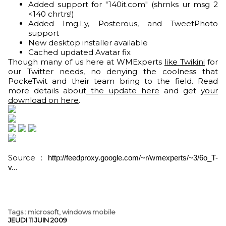
Added support for "140it.com" (shrnks ur msg 2
<140 chrtrs!)
Added Img.Ly, Posterous, and TweetPhoto
support
New desktop installer available
Cached updated Avatar fix
Though many of us here at WMExperts
like Twikini
for
our Twitter needs, no denying the coolness that
PockeTwit and their team bring to the field. Read
more details about
the update here
and get
your
download on here
.
Source :
http://feedproxy.google.com/~r/wmexperts/~3/6o_T-
v...
Tags
:
microsoft
,
windows mobile
JEUDI 11 JUIN 2009