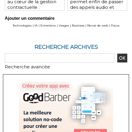
au cœur de la gestion
permet enfin de passer
contractuelle :
des appels audio et
révolution ou mutation
vidéo depuis le
Ajouter un commentaire
pour les juristes ?
navigateur
Technologies
|
IA
|
Entretiens
|
Usages
|
Business
|
Revue de web
|
Focus
RECHERCHE ARCHIVES
Recherche avancée