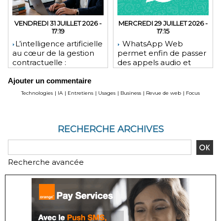
VENDREDI 31 JUILLET 2026 -
MERCREDI 29 JUILLET 2026 -
17:19
17:15
​L’intelligence artificielle
WhatsApp Web
au cœur de la gestion
permet enfin de passer
contractuelle :
des appels audio et
révolution ou mutation
vidéo depuis le
Ajouter un commentaire
pour les juristes ?
navigateur
Technologies
|
IA
|
Entretiens
|
Usages
|
Business
|
Revue de web
|
Focus
RECHERCHE ARCHIVES
Recherche avancée