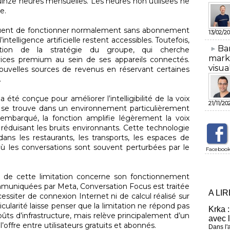
 quinze heures mensuelles. Les heures non utilisées ne
e.
inuent de fonctionner normalement sans abonnement
13/02/20
intelligence artificielle restent accessibles. Toutefois,
​Ba
lution de la stratégie du groupe, qui cherche
mark
vices premium au sein de ses appareils connectés.
visua
ouvelles sources de revenus en réservant certaines
.
été conçue pour améliorer l’intelligibilité de la voix
21/11/20
eur se trouve dans un environnement particulièrement
embarqué, la fonction amplifie légèrement la voix
n réduisant les bruits environnants. Cette technologie
dans les restaurants, les transports, les espaces de
 où les conversations sont souvent perturbées par le
Faceboo
s de cette limitation concerne son fonctionnement
mmuniquées par Meta, Conversation Focus est traitée
A LI
essiter de connexion Internet ni de calcul réalisé sur
ticularité laisse penser que la limitation ne répond pas
Krka :
ûts d’infrastructure, mais relève principalement d’un
avec 
offre entre utilisateurs gratuits et abonnés.
Dans l'