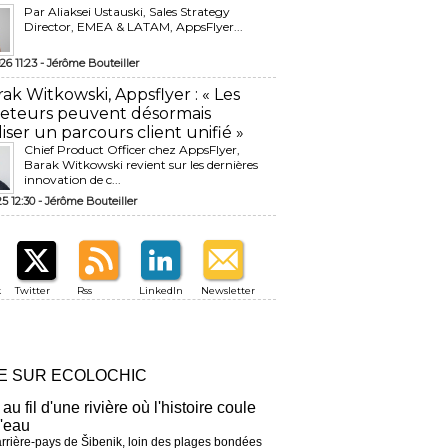
Par Aliaksei Ustauski, Sales Strategy
Director, EMEA & LATAM, AppsFlyer...
26 11:23 -
Jérôme Bouteiller
rak Witkowski, Appsflyer : « Les
eteurs peuvent désormais
liser un parcours client unifié »
Chief Product Officer chez AppsFlyer, ​
Barak Witkowski revient sur les dernières
innovation de c...
25 12:30 -
Jérôme Bouteiller
k
Twitter
Rss
LinkedIn
Newsletter
RE SUR ECOLOCHIC
 au fil d'une rivière où l'histoire coule
l'eau
arrière-pays de Šibenik, loin des plages bondées