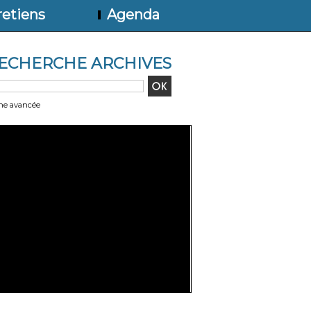
etiens
Agenda
ECHERCHE ARCHIVES
he avancée