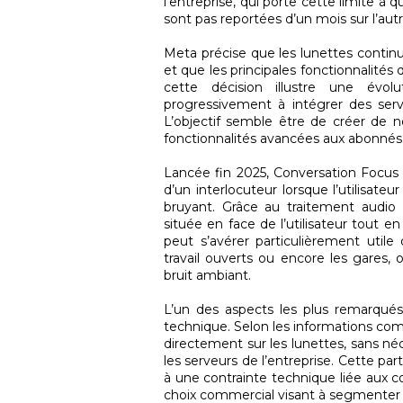
l’entreprise, qui porte cette limite à
sont pas reportées d’un mois sur l’autr
Meta précise que les lunettes cont
et que les principales fonctionnalités d’
cette décision illustre une évo
progressivement à intégrer des ser
L’objectif semble être de créer de n
fonctionnalités avancées aux abonnés
Lancée fin 2025, Conversation Focus a 
d’un interlocuteur lorsque l’utilisat
bruyant. Grâce au traitement audio 
située en face de l’utilisateur tout e
peut s’avérer particulièrement utile 
travail ouverts ou encore les gares,
bruit ambiant.
L’un des aspects les plus remarqué
technique. Selon les informations co
directement sur les lunettes, sans néc
les serveurs de l’entreprise. Cette par
à une contrainte technique liée aux co
choix commercial visant à segmenter l’