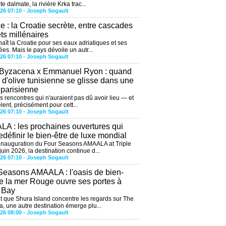
te dalmate, la rivière Krka trac...
026 07:10 -
Joseph Sogault
ce : la Croatie secrète, entre cascades
êts millénaires
aît la Croatie pour ses eaux adriatiques et ses
ées. Mais le pays dévoile un autr...
026 07:10 -
Joseph Sogault
 Byzacena x Emmanuel Ryon : quand
e d'olive tunisienne se glisse dans une
 parisienne
es rencontres qui n'auraient pas dû avoir lieu — et
lent, précisément pour cett...
026 07:10 -
Joseph Sogault
A : les prochaines ouvertures qui
edéfinir le bien-être de luxe mondial
'inauguration du Four Seasons AMAALA at Triple
uin 2026, la destination continue d...
026 07:10 -
Joseph Sogault
Seasons AMAALA : l'oasis de bien-
de la mer Rouge ouvre ses portes à
e Bay
 que Shura Island concentre les regards sur The
, une autre destination émerge plu...
026 08:00 -
Joseph Sogault