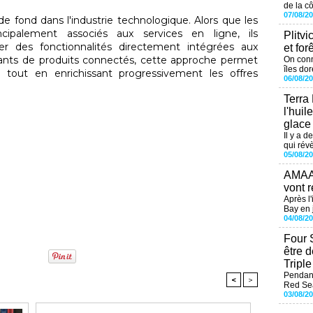
de la cô
07/08/2
de fond dans l'industrie technologique. Alors que les
ncipalement associés aux services en ligne, ils
Plitvi
 des fonctionnalités directement intégrées aux
et for
cants de produits connectés, cette approche permet
On conn
îles dor
 tout en enrichissant progressivement les offres
06/08/2
Terra
l'huil
glace
Il y a d
qui révè
05/08/2
AMAAL
vont r
Après l
Bay en j
04/08/2
Four 
être 
Tripl
Pendant
<
>
Red Sea
03/08/2