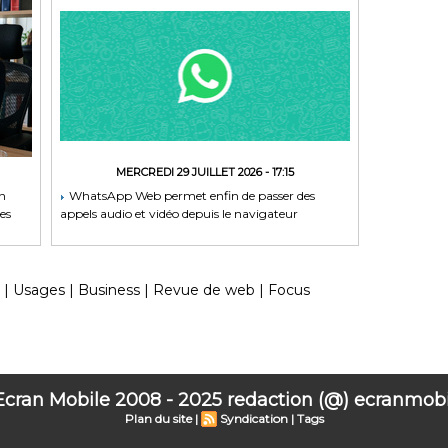
MERCREDI 29 JUILLET 2026 - 17:15
on
WhatsApp Web permet enfin de passer des
es
appels audio et vidéo depuis le navigateur
|
Usages
|
Business
|
Revue de web
|
Focus
 Ecran Mobile 2008 - 2025 redaction (@) ecranmobil
Plan du site
|
Syndication
|
Tags