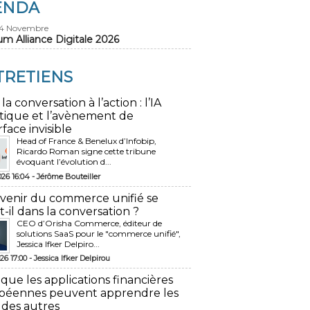
ENDA
24 Novembre
um Alliance Digitale 2026
TRETIENS
 la conversation à l’action : l’IA
tique et l’avènement de
rface invisible
Head of France & Benelux d’Infobip,
Ricardo Roman signe cette tribune
évoquant l’évolution d...
026 16:04 -
Jérôme Bouteiller
avenir du commerce unifié se
t-il dans la conversation ?
CEO d’Orisha Commerce, éditeur de
solutions SaaS pour le "commerce unifié",
Jessica Ifker Delpiro...
26 17:00 -
Jessica Ifker Delpirou
 que les applications financières
péennes peuvent apprendre les
 des autres