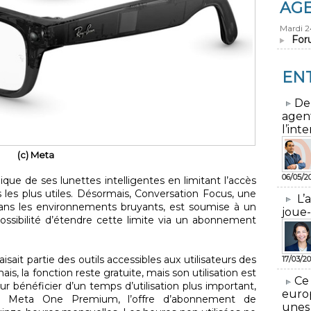
AG
Mardi 
For
EN
​De
agen
l’inte
(c) Meta
06/05/2
ue de ses lunettes intelligentes en limitant l’accès
és les plus utiles. Désormais, Conversation Focus, une
L’
dans les environnements bruyants, est soumise à un
joue-
possibilité d’étendre cette limite via un abonnement
sait partie des outils accessibles aux utilisateurs des
17/03/20
, la fonction reste gratuite, mais son utilisation est
​Ce
r bénéficier d’un temps d’utilisation plus important,
euro
re à Meta One Premium, l’offre d’abonnement de
unes