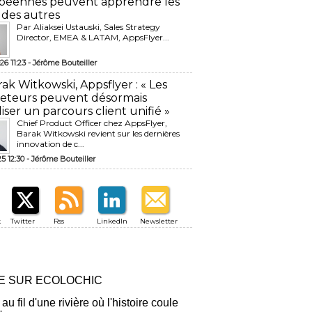
péennes peuvent apprendre les
 des autres
Par Aliaksei Ustauski, Sales Strategy
Director, EMEA & LATAM, AppsFlyer...
26 11:23 -
Jérôme Bouteiller
rak Witkowski, Appsflyer : « Les
eteurs peuvent désormais
liser un parcours client unifié »
Chief Product Officer chez AppsFlyer, ​
Barak Witkowski revient sur les dernières
innovation de c...
25 12:30 -
Jérôme Bouteiller
k
Twitter
Rss
LinkedIn
Newsletter
RE SUR ECOLOCHIC
 au fil d'une rivière où l'histoire coule