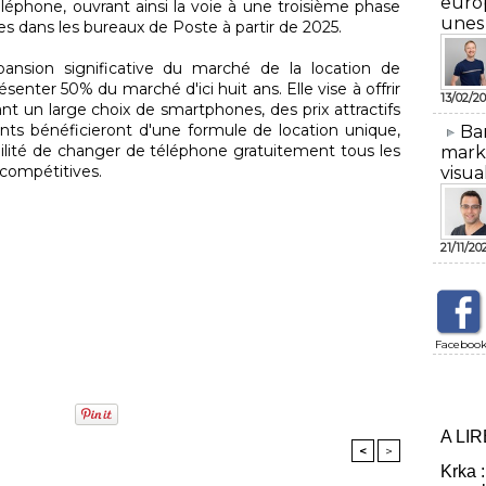
euro
éléphone, ouvrant ainsi la voie à une troisième phase
unes
res dans les bureaux de Poste à partir de 2025.
pansion significative du marché de la location de
enter 50% du marché d'ici huit ans. Elle vise à offrir
13/02/20
nt un large choix de smartphones, des prix attractifs
nts bénéficieront d'une formule de location unique,
​Ba
bilité de changer de téléphone gratuitement tous les
mark
 compétitives.
visua
21/11/20
Faceboo
A LI
<
>
Krka :