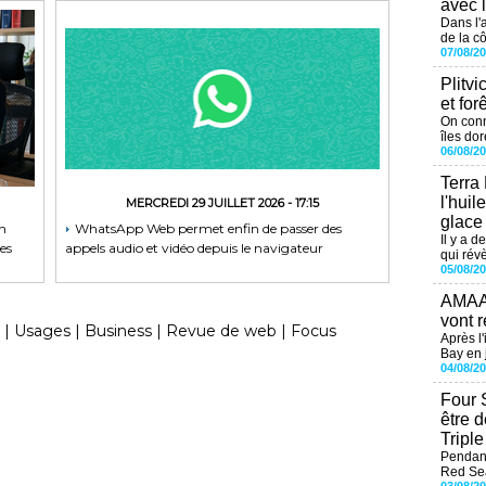
avec 
Dans l'
de la cô
07/08/2
Plitvi
et for
On conn
îles dor
06/08/2
Terra
l'huil
MERCREDI 29 JUILLET 2026 - 17:15
glace
on
WhatsApp Web permet enfin de passer des
Il y a d
es
appels audio et vidéo depuis le navigateur
qui révè
05/08/2
AMAAL
vont r
|
Usages
|
Business
|
Revue de web
|
Focus
Après l
Bay en j
04/08/2
Four 
être 
Tripl
Pendant
Red Sea
03/08/2