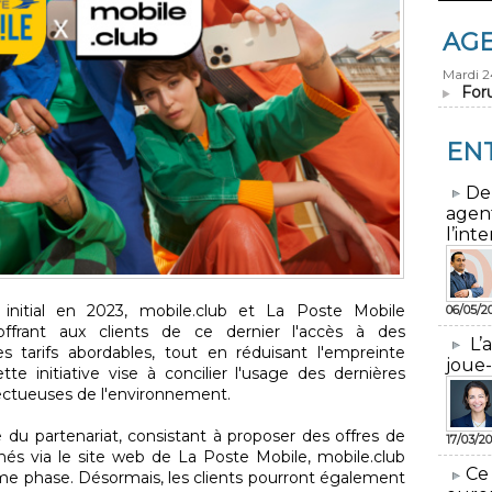
AG
Mardi 
For
EN
​De
agen
l’inte
 initial en 2023, mobile.club et La Poste Mobile
06/05/2
 offrant aux clients de ce dernier l'accès à des
L’
arifs abordables, tout en réduisant l'empreinte
joue-
te initiative vise à concilier l'usage des dernières
ectueuses de l'environnement.
 du partenariat, consistant à proposer des offres de
17/03/20
és via le site web de La Poste Mobile, mobile.club
​Ce
e phase. Désormais, les clients pourront également