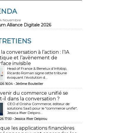
ENDA
24 Novembre
um Alliance Digitale 2026
TRETIENS
 la conversation à l’action : l’IA
tique et l’avènement de
rface invisible
Head of France & Benelux d’Infobip,
Ricardo Roman signe cette tribune
évoquant l’évolution d...
026 16:04 -
Jérôme Bouteiller
avenir du commerce unifié se
t-il dans la conversation ?
CEO d’Orisha Commerce, éditeur de
solutions SaaS pour le "commerce unifié",
Jessica Ifker Delpiro...
26 17:00 -
Jessica Ifker Delpirou
 que les applications financières