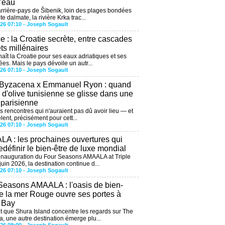
l'eau
arrière-pays de Šibenik, loin des plages bondées
te dalmate, la rivière Krka trac...
026 07:10 -
Joseph Sogault
ce : la Croatie secrète, entre cascades
êts millénaires
aît la Croatie pour ses eaux adriatiques et ses
ées. Mais le pays dévoile un autr...
026 07:10 -
Joseph Sogault
 Byzacena x Emmanuel Ryon : quand
e d'olive tunisienne se glisse dans une
 parisienne
es rencontres qui n'auraient pas dû avoir lieu — et
lent, précisément pour cett...
026 07:10 -
Joseph Sogault
A : les prochaines ouvertures qui
edéfinir le bien-être de luxe mondial
'inauguration du Four Seasons AMAALA at Triple
uin 2026, la destination continue d...
026 07:10 -
Joseph Sogault
Seasons AMAALA : l'oasis de bien-
de la mer Rouge ouvre ses portes à
e Bay
 que Shura Island concentre les regards sur The
, une autre destination émerge plu...
026 08:00 -
Joseph Sogault