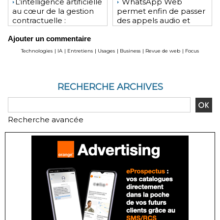
​L’intelligence artificielle
WhatsApp Web
au cœur de la gestion
permet enfin de passer
contractuelle :
des appels audio et
révolution ou mutation
vidéo depuis le
Ajouter un commentaire
pour les juristes ?
navigateur
Technologies
|
IA
|
Entretiens
|
Usages
|
Business
|
Revue de web
|
Focus
RECHERCHE ARCHIVES
Recherche avancée