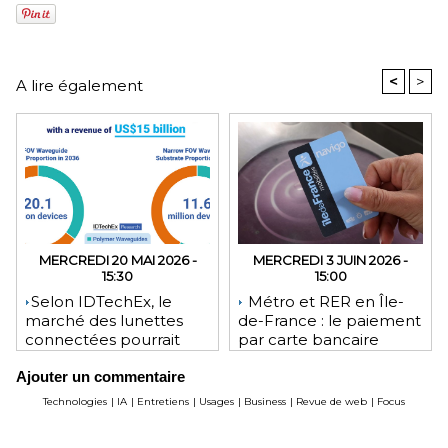
<
>
A lire également
MERCREDI 20 MAI 2026 -
MERCREDI 3 JUIN 2026 -
15:30
15:00
​Selon IDTechEx, le
Métro et RER en Île-
marché des lunettes
de-France : le paiement
connectées pourrait
par carte bancaire
atteindre 35 millions
arrive enfin aux
Ajouter un commentaire
d’unités d’ici 2036
portillons
Technologies
|
IA
|
Entretiens
|
Usages
|
Business
|
Revue de web
|
Focus