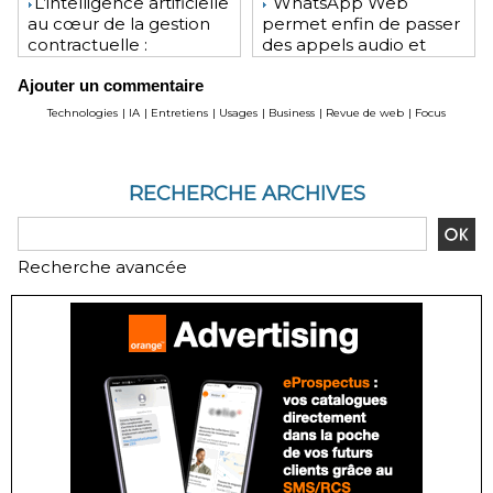
​L’intelligence artificielle
WhatsApp Web
au cœur de la gestion
permet enfin de passer
contractuelle :
des appels audio et
révolution ou mutation
vidéo depuis le
Ajouter un commentaire
pour les juristes ?
navigateur
Technologies
|
IA
|
Entretiens
|
Usages
|
Business
|
Revue de web
|
Focus
RECHERCHE ARCHIVES
Recherche avancée