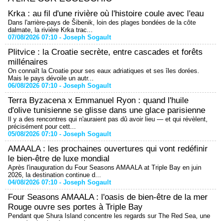
Krka : au fil d'une rivière où l'histoire coule avec l'eau
Dans l'arrière-pays de Šibenik, loin des plages bondées de la côte
dalmate, la rivière Krka trac...
07/08/2026 07:10 -
Joseph Sogault
Plitvice : la Croatie secrète, entre cascades et forêts
millénaires
On connaît la Croatie pour ses eaux adriatiques et ses îles dorées.
Mais le pays dévoile un autr...
06/08/2026 07:10 -
Joseph Sogault
Terra Byzacena x Emmanuel Ryon : quand l'huile
d'olive tunisienne se glisse dans une glace parisienne
Il y a des rencontres qui n'auraient pas dû avoir lieu — et qui révèlent,
précisément pour cett...
05/08/2026 07:10 -
Joseph Sogault
AMAALA : les prochaines ouvertures qui vont redéfinir
le bien-être de luxe mondial
Après l'inauguration du Four Seasons AMAALA at Triple Bay en juin
2026, la destination continue d...
04/08/2026 07:10 -
Joseph Sogault
Four Seasons AMAALA : l'oasis de bien-être de la mer
Rouge ouvre ses portes à Triple Bay
Pendant que Shura Island concentre les regards sur The Red Sea, une