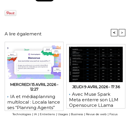
<
>
A lire également
MERCREDI 15 AVRIL 2026 -
JEUDI 9 AVRIL 2026 - 17:36
12:27
Avec Muse Spark
IA et médiaplanning
Meta enterre son LLM
multilocal : Locala lance
Opensource LLama
ses “Planning Agents”
pour automatiser les
Technologies
|
IA
|
Entretiens
|
Usages
|
Business
|
Revue de web
|
Focus
campagnes
géolocalisées