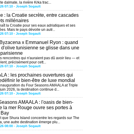
te dalmate, la rivière Krka trac...
026 07:10 -
Joseph Sogault
ce : la Croatie secrète, entre cascades
êts millénaires
aît la Croatie pour ses eaux adriatiques et ses
ées. Mais le pays dévoile un autr...
026 07:10 -
Joseph Sogault
 Byzacena x Emmanuel Ryon : quand
e d'olive tunisienne se glisse dans une
 parisienne
es rencontres qui n'auraient pas dû avoir lieu — et
lent, précisément pour cett...
026 07:10 -
Joseph Sogault
A : les prochaines ouvertures qui
edéfinir le bien-être de luxe mondial
'inauguration du Four Seasons AMAALA at Triple
uin 2026, la destination continue d...
026 07:10 -
Joseph Sogault
Seasons AMAALA : l'oasis de bien-
de la mer Rouge ouvre ses portes à
e Bay
 que Shura Island concentre les regards sur The
, une autre destination émerge plu...
026 08:00 -
Joseph Sogault