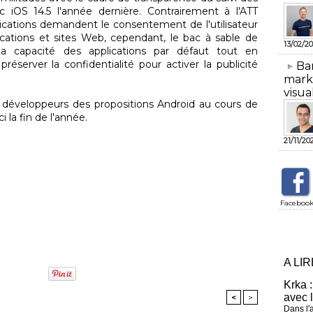
c iOS 14.5 l'année dernière. Contrairement à l'ATT
lications demandent le consentement de l'utilisateur
lications et sites Web, cependant, le bac à sable de
13/02/20
 la capacité des applications par défaut tout en
éserver la confidentialité pour activer la publicité
​Ba
mark
visua
 développeurs des propositions Android au cours de
 la fin de l'année.
21/11/20
Faceboo
A LI
Krka :
avec 
<
>
Dans l'