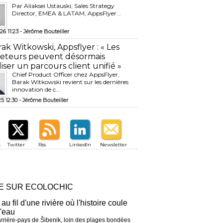
Par Aliaksei Ustauski, Sales Strategy
Director, EMEA & LATAM, AppsFlyer...
26 11:23 -
Jérôme Bouteiller
rak Witkowski, Appsflyer : « Les
eteurs peuvent désormais
liser un parcours client unifié »
Chief Product Officer chez AppsFlyer, ​
Barak Witkowski revient sur les dernières
innovation de c...
25 12:30 -
Jérôme Bouteiller
k
Twitter
Rss
LinkedIn
Newsletter
RE SUR ECOLOCHIC
 au fil d'une rivière où l'histoire coule
l'eau
arrière-pays de Šibenik, loin des plages bondées