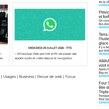
de la cô
07/08/2
Plitvi
et for
On conn
îles dor
06/08/2
Terra
l'huil
glace
Il y a d
MERCREDI 29 JUILLET 2026 - 17:15
qui révè
on
WhatsApp Web permet enfin de passer des
05/08/2
es
appels audio et vidéo depuis le navigateur
AMAAL
vont r
Après l
Bay en j
04/08/2
|
Usages
|
Business
|
Revue de web
|
Focus
Four 
être 
Tripl
Pendant
Red Sea
03/08/2