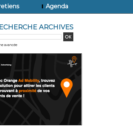
etiens
Agenda
ECHERCHE ARCHIVES
he avancée