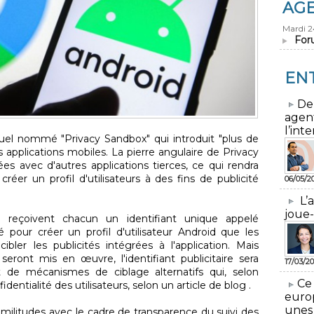
AG
Mardi 
For
EN
​De
agen
l’inte
uel nommé "Privacy Sandbox" qui introduit "plus de
es applications mobiles. La pierre angulaire de Privacy
es avec d'autres applications tierces, ce qui rendra
créer un profil d'utilisateurs à des fins de publicité
06/05/2
L’
joue-
id reçoivent chacun un identifiant unique appelé
lisé pour créer un profil d'utilisateur Android que les
ibler les publicités intégrées à l'application. Mais
ront mis en œuvre, l'identifiant publicitaire sera
17/03/20
 de mécanismes de ciblage alternatifs qui, selon
​Ce
identialité des utilisateurs, selon un article de blog .
euro
unes
similitudes avec le cadre de transparence du suivi des