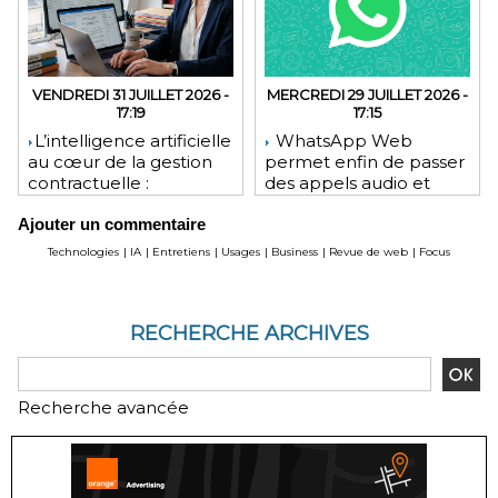
VENDREDI 31 JUILLET 2026 -
MERCREDI 29 JUILLET 2026 -
17:19
17:15
​L’intelligence artificielle
WhatsApp Web
au cœur de la gestion
permet enfin de passer
contractuelle :
des appels audio et
révolution ou mutation
vidéo depuis le
Ajouter un commentaire
pour les juristes ?
navigateur
Technologies
|
IA
|
Entretiens
|
Usages
|
Business
|
Revue de web
|
Focus
RECHERCHE ARCHIVES
Recherche avancée