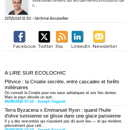
Witkowski revient sur les dernières innovation de
c...
21/11/2025 12:30 -
Jérôme Bouteiller
Facebook
Twitter
Rss
LinkedIn
Newsletter
A LIRE SUR ECOLOCHIC
Plitvice : la Croatie secrète, entre cascades et forêts
millénaires
On connaît la Croatie pour ses eaux adriatiques et ses îles dorées.
Mais le pays dévoile un autr...
06/08/2026 07:10 -
Joseph Sogault
Terra Byzacena x Emmanuel Ryon : quand l'huile
d'olive tunisienne se glisse dans une glace parisienne
Il y a des rencontres qui n'auraient pas dû avoir lieu — et qui révèlent,
précisément pour cett...
05/08/2026 07:10 -
Joseph Sogault