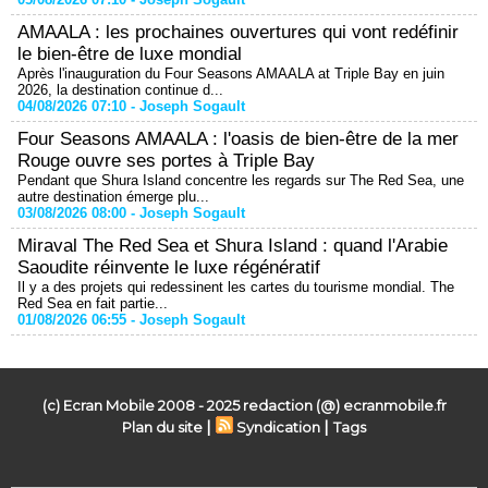
AMAALA : les prochaines ouvertures qui vont redéfinir
le bien-être de luxe mondial
Après l'inauguration du Four Seasons AMAALA at Triple Bay en juin
2026, la destination continue d...
04/08/2026 07:10 -
Joseph Sogault
Four Seasons AMAALA : l'oasis de bien-être de la mer
Rouge ouvre ses portes à Triple Bay
Pendant que Shura Island concentre les regards sur The Red Sea, une
autre destination émerge plu...
03/08/2026 08:00 -
Joseph Sogault
Miraval The Red Sea et Shura Island : quand l'Arabie
Saoudite réinvente le luxe régénératif
Il y a des projets qui redessinent les cartes du tourisme mondial. The
Red Sea en fait partie...
01/08/2026 06:55 -
Joseph Sogault
(c) Ecran Mobile 2008 - 2025 redaction (@) ecranmobile.fr
|
|
Plan du site
Syndication
Tags