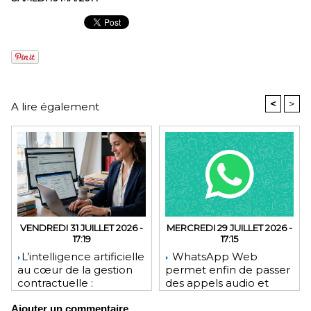
<
>
A lire également
VENDREDI 31 JUILLET 2026 -
MERCREDI 29 JUILLET 2026 -
17:19
17:15
​L’intelligence artificielle
WhatsApp Web
au cœur de la gestion
permet enfin de passer
contractuelle :
des appels audio et
révolution ou mutation
vidéo depuis le
Ajouter un commentaire
pour les juristes ?
navigateur