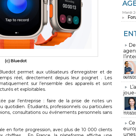
AG
Mardi 
For
EN
​De
agen
l’inte
(c) Bluedot
luedot permet aux utilisateurs d’enregistrer et de
 temps réel, directement depuis leur poignet . Les
06/05/2
omatiquement sur l’ensemble des appareils et sont
L’
turés et exploitables.
joue-
rtée par l’entreprise : faire de la prise de notes un
u quotidien. Étudiants, professionnels ou particuliers
nions, consultations ou événements personnels sans
17/03/20
​Ce
euro
e en forte progression, avec plus de 10 000 clients
unes
 chiffres . En France, la plateforme affiche une