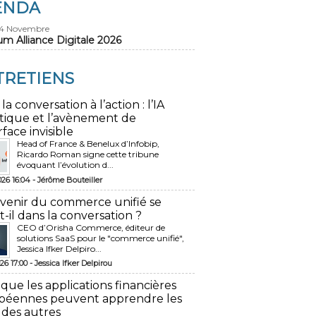
ENDA
24 Novembre
um Alliance Digitale 2026
TRETIENS
 la conversation à l’action : l’IA
tique et l’avènement de
rface invisible
Head of France & Benelux d’Infobip,
Ricardo Roman signe cette tribune
évoquant l’évolution d...
026 16:04 -
Jérôme Bouteiller
avenir du commerce unifié se
t-il dans la conversation ?
CEO d’Orisha Commerce, éditeur de
solutions SaaS pour le "commerce unifié",
Jessica Ifker Delpiro...
26 17:00 -
Jessica Ifker Delpirou
 que les applications financières
péennes peuvent apprendre les
 des autres