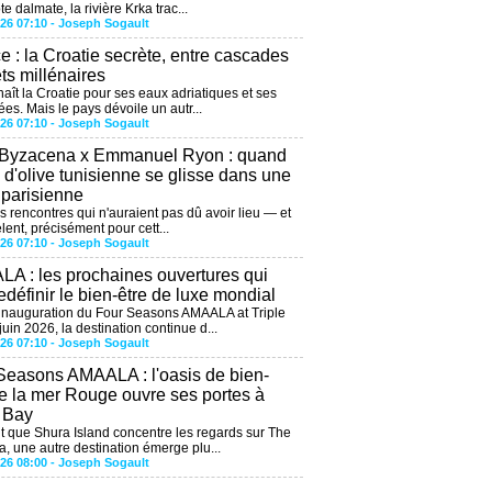
te dalmate, la rivière Krka trac...
026 07:10 -
Joseph Sogault
ce : la Croatie secrète, entre cascades
êts millénaires
aît la Croatie pour ses eaux adriatiques et ses
ées. Mais le pays dévoile un autr...
026 07:10 -
Joseph Sogault
 Byzacena x Emmanuel Ryon : quand
e d'olive tunisienne se glisse dans une
 parisienne
es rencontres qui n'auraient pas dû avoir lieu — et
lent, précisément pour cett...
026 07:10 -
Joseph Sogault
A : les prochaines ouvertures qui
edéfinir le bien-être de luxe mondial
'inauguration du Four Seasons AMAALA at Triple
uin 2026, la destination continue d...
026 07:10 -
Joseph Sogault
Seasons AMAALA : l'oasis de bien-
de la mer Rouge ouvre ses portes à
e Bay
 que Shura Island concentre les regards sur The
, une autre destination émerge plu...
026 08:00 -
Joseph Sogault