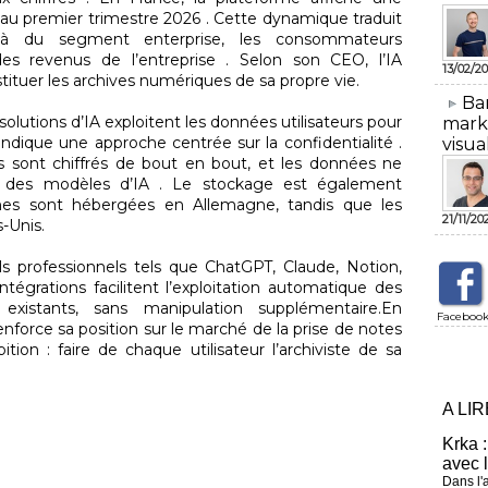
 au premier trimestre 2026 . Cette dynamique traduit
à du segment enterprise, les consommateurs
es revenus de l’entreprise . Selon son CEO, l’IA
13/02/20
tuer les archives numériques de sa propre vie.
​Ba
utions d’IA exploitent les données utilisateurs pour
mark
ndique une approche centrée sur la confidentialité .
visua
s sont chiffrés de bout en bout, et les données ne
ner des modèles d’IA . Le stockage est également
nnes sont hébergées en Allemagne, tandis que les
21/11/20
-Unis.
ils professionnels tels que ChatGPT, Claude, Notion,
tégrations facilitent l’exploitation automatique des
 existants, sans manipulation supplémentaire.En
Faceboo
nforce sa position sur le marché de la prise de notes
ion : faire de chaque utilisateur l’archiviste de sa
A LI
Krka :
avec 
Dans l'