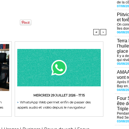
de la cô
07/08/2
Plitvi
et for
On conn
îles dor
<
>
06/08/2
Terra
l'huil
glace
Il y a d
qui révè
05/08/2
AMAAL
vont r
Après l
Bay en j
04/08/2
MERCREDI 29 JUILLET 2026 - 17:15
Four 
on
WhatsApp Web permet enfin de passer des
être 
es
appels audio et vidéo depuis le navigateur
Tripl
Pendant
Red Sea
03/08/2