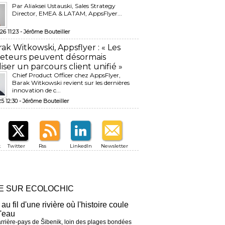
Par Aliaksei Ustauski, Sales Strategy
Director, EMEA & LATAM, AppsFlyer...
26 11:23 -
Jérôme Bouteiller
rak Witkowski, Appsflyer : « Les
eteurs peuvent désormais
liser un parcours client unifié »
Chief Product Officer chez AppsFlyer, ​
Barak Witkowski revient sur les dernières
innovation de c...
25 12:30 -
Jérôme Bouteiller
k
Twitter
Rss
LinkedIn
Newsletter
RE SUR ECOLOCHIC
 au fil d'une rivière où l'histoire coule
l'eau
arrière-pays de Šibenik, loin des plages bondées