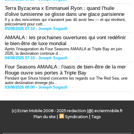
Terra Byzacena x Emmanuel Ryon : quand l'huile
d'olive tunisienne se glisse dans une glace parisienne
Il y a des rencontres qui n'auraient pas dû avoir lieu — et qui révèlent,
précisément pour cett...
05/08/2026 07:10 -
Joseph Sogault
AMAALA : les prochaines ouvertures qui vont redéfinir
le bien-être de luxe mondial
Après l'inauguration du Four Seasons AMAALA at Triple Bay en juin
2026, la destination continue d...
04/08/2026 07:10 -
Joseph Sogault
Four Seasons AMAALA : l'oasis de bien-être de la mer
Rouge ouvre ses portes à Triple Bay
Pendant que Shura Island concentre les regards sur The Red Sea, une
autre destination émerge plu...
03/08/2026 08:00 -
Joseph Sogault
(c) Ecran Mobile 2008 - 2025 redaction (@) ecranmobile.fr
|
|
Plan du site
Syndication
Tags