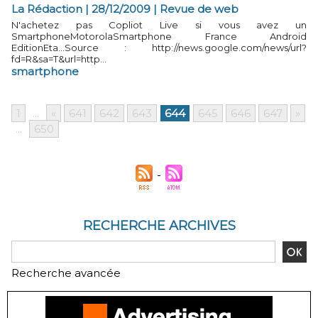
La Rédaction | 28/12/2009
|
Revue de web
N'achetez pas Copliot Live si vous avez un
SmartphoneMotorolaSmartphone France Android
EditionEta...Source : http://news.google.com/news/url?
fd=R&sa=T&url=http...
smartphone
1
...
«
641
642
643
644
645
646
647
»
...
650
RECHERCHE ARCHIVES
Recherche avancée