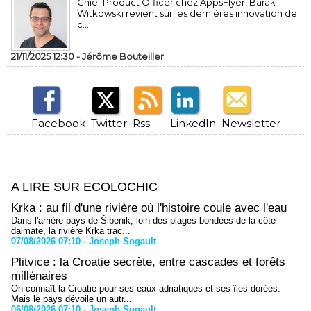
Chief Product Officer chez AppsFlyer, ​Barak
Witkowski revient sur les dernières innovation de
c...
21/11/2025 12:30 -
Jérôme Bouteiller
Facebook
Twitter
Rss
LinkedIn
Newsletter
A LIRE SUR ECOLOCHIC
Krka : au fil d'une rivière où l'histoire coule avec l'eau
Dans l'arrière-pays de Šibenik, loin des plages bondées de la côte
dalmate, la rivière Krka trac...
07/08/2026 07:10 -
Joseph Sogault
Plitvice : la Croatie secrète, entre cascades et forêts
millénaires
On connaît la Croatie pour ses eaux adriatiques et ses îles dorées.
Mais le pays dévoile un autr...
06/08/2026 07:10 -
Joseph Sogault