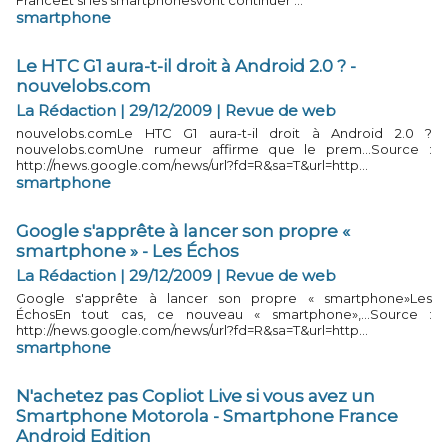
FranceEt si les smartphonesvont continuer ...
smartphone
Le HTC G1 aura-t-il droit à Android 2.0 ? -
nouvelobs.com
La Rédaction | 29/12/2009
|
Revue de web
nouvelobs.comLe HTC G1 aura-t-il droit à Android 2.0 ?
nouvelobs.comUne rumeur affirme que le prem...Source :
http://news.google.com/news/url?fd=R&sa=T&url=http...
smartphone
Google s'apprête à lancer son propre «
smartphone » - Les Échos
La Rédaction | 29/12/2009
|
Revue de web
Google s'apprête à lancer son propre « smartphone»Les
ÉchosEn tout cas, ce nouveau « smartphone»,...Source :
http://news.google.com/news/url?fd=R&sa=T&url=http...
smartphone
N'achetez pas Copliot Live si vous avez un
Smartphone Motorola - Smartphone France
Android Edition