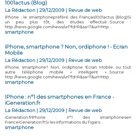
1001actus (Blog)
La Rédaction | 29/12/2009
|
Revue de web
iPhone : le smartphonepréféré des Français1001actus (Blog)Si
un peu plus tôt, des études effectué...Source :
http://news.google.com/news/url?fd=R&sa=T&url=http...
smartphone
iPhone, smartphone ? Non, ordiphone ! - Ecran
Mobile
La Rédaction | 29/12/2009
|
Revue de web
iPhone, smartphone? Non, ordiphone !Ecran Mobile...ou tout
autre téléphone mobile « intelligent »...Source :
http://news.google.com/news/url?fd=R&sa=T&url=http...
smartphone
IPhone : n°1 des smartphones en France -
iGeneration.fr
La Rédaction | 29/12/2009
|
Revue de web
iGeneration.frIPhone : n°1 des smartphonesen
FranceiGeneration.frSi les informations du Figaro...
smartphone