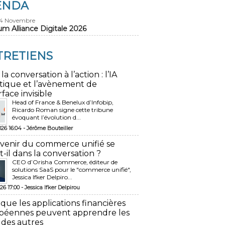
ENDA
24 Novembre
um Alliance Digitale 2026
TRETIENS
 la conversation à l’action : l’IA
tique et l’avènement de
rface invisible
Head of France & Benelux d’Infobip,
Ricardo Roman signe cette tribune
évoquant l’évolution d...
026 16:04 -
Jérôme Bouteiller
avenir du commerce unifié se
t-il dans la conversation ?
CEO d’Orisha Commerce, éditeur de
solutions SaaS pour le "commerce unifié",
Jessica Ifker Delpiro...
26 17:00 -
Jessica Ifker Delpirou
 que les applications financières
péennes peuvent apprendre les
 des autres