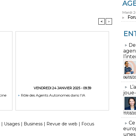
AG
Mardi 
For
<
>
EN
​De
agen
l’inte
06/05/2
L’
VENDREDI 24 JANVIER 2025 - 09:39
joue-
cine
Rôle des Agents Autonomes dans l’IA
17/03/20
​Ce
|
Usages
|
Business
|
Revue de web
|
Focus
euro
unes