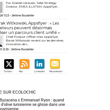
Par Aliaksei Ustauski, Sales Strategy
Director, EMEA & LATAM, AppsFlyer...
26 11:23 -
Jérôme Bouteiller
rak Witkowski, Appsflyer : « Les
eteurs peuvent désormais
liser un parcours client unifié »
Chief Product Officer chez AppsFlyer, ​
Barak Witkowski revient sur les dernières
innovation de c...
25 12:30 -
Jérôme Bouteiller
k
Twitter
Rss
LinkedIn
Newsletter
RE SUR ECOLOCHIC
 Byzacena x Emmanuel Ryon : quand
e d'olive tunisienne se glisse dans une
 parisienne