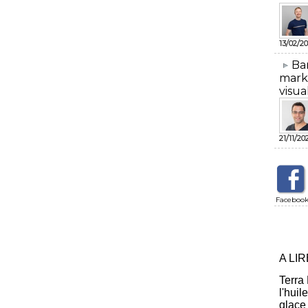
13/02/20
​Ba
mark
visua
21/11/20
Faceboo
A LI
Terra
l'huil
glace