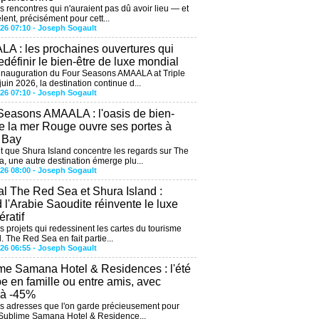
es rencontres qui n'auraient pas dû avoir lieu — et
lent, précisément pour cett...
026 07:10 -
Joseph Sogault
A : les prochaines ouvertures qui
edéfinir le bien-être de luxe mondial
'inauguration du Four Seasons AMAALA at Triple
uin 2026, la destination continue d...
026 07:10 -
Joseph Sogault
Seasons AMAALA : l'oasis de bien-
de la mer Rouge ouvre ses portes à
e Bay
 que Shura Island concentre les regards sur The
, une autre destination émerge plu...
026 08:00 -
Joseph Sogault
al The Red Sea et Shura Island :
 l'Arabie Saoudite réinvente le luxe
ratif
es projets qui redessinent les cartes du tourisme
. The Red Sea en fait partie...
026 06:55 -
Joseph Sogault
me Samana Hotel & Residences : l'été
be en famille ou entre amis, avec
'à -45%
des adresses que l'on garde précieusement pour
 Sublime Samana Hotel & Residence...