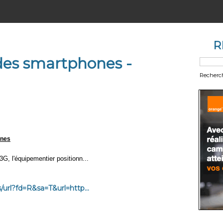
R
 des smartphones -
Recherc
ones
3G, l'équipementier positionn...
url?fd=R&sa=T&url=http...