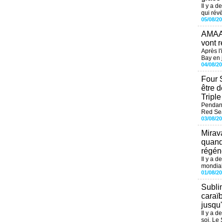
Il y a d
qui révè
05/08/2
AMAAL
vont r
Après l
Bay en j
04/08/2
Four 
être 
Tripl
Pendant
Red Sea
03/08/2
Mirav
quand
régéné
Il y a d
mondial
01/08/2
Subli
caraï
jusqu
Il y a 
soi. Le