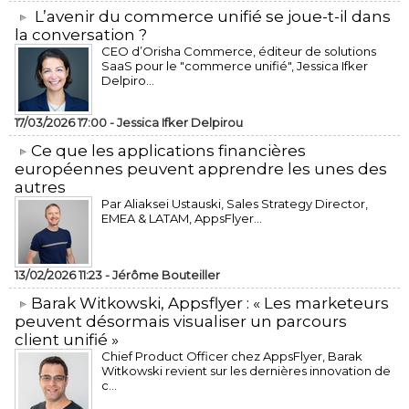
L’avenir du commerce unifié se joue-t-il dans
la conversation ?
CEO d’Orisha Commerce, éditeur de solutions
SaaS pour le "commerce unifié", Jessica Ifker
Delpiro...
17/03/2026 17:00 -
Jessica Ifker Delpirou
​Ce que les applications financières
européennes peuvent apprendre les unes des
autres
Par Aliaksei Ustauski, Sales Strategy Director,
EMEA & LATAM, AppsFlyer...
13/02/2026 11:23 -
Jérôme Bouteiller
​Barak Witkowski, Appsflyer : « Les marketeurs
peuvent désormais visualiser un parcours
client unifié »
Chief Product Officer chez AppsFlyer, ​Barak
Witkowski revient sur les dernières innovation de
c...