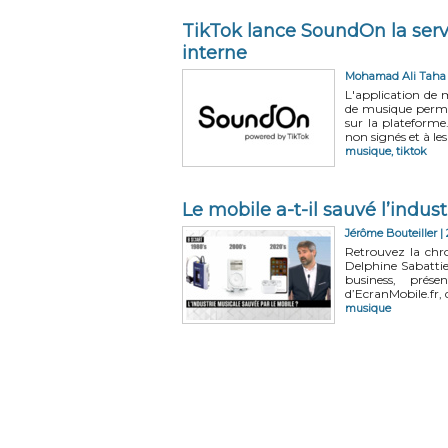
TikTok lance SoundOn la serv
interne
Mohamad Ali Taha
L'application de 
de musique perme
sur la plateforme
non signés et à les
musique
,
tiktok
Le mobile a-t-il sauvé l’indus
Jérôme Bouteiller
| 
Retrouvez la chr
Delphine Sabattie
business, prés
d’EcranMobile.fr, 
musique