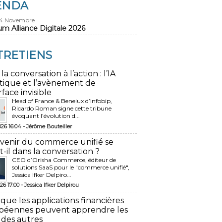
ENDA
24 Novembre
um Alliance Digitale 2026
TRETIENS
 la conversation à l’action : l’IA
tique et l’avènement de
rface invisible
Head of France & Benelux d’Infobip,
Ricardo Roman signe cette tribune
évoquant l’évolution d...
026 16:04 -
Jérôme Bouteiller
avenir du commerce unifié se
t-il dans la conversation ?
CEO d’Orisha Commerce, éditeur de
solutions SaaS pour le "commerce unifié",
Jessica Ifker Delpiro...
26 17:00 -
Jessica Ifker Delpirou
 que les applications financières
péennes peuvent apprendre les
 des autres