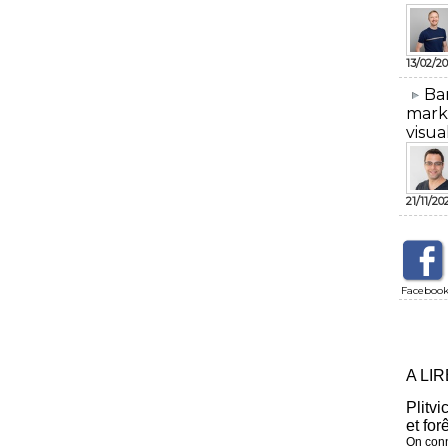
13/02/20
​Ba
mark
visua
21/11/20
Faceboo
A LI
Plitvi
et for
On conn