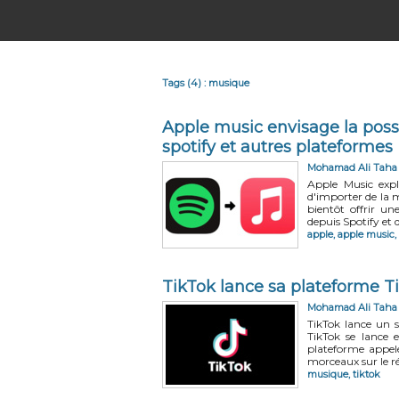
Tags (4) : musique
Apple music envisage la poss
spotify et autres plateformes
Mohamad Ali Taha
Apple Music explo
d'importer de la m
bientôt offrir un
depuis Spotify et 
apple
,
apple music
,
TikTok lance sa plateforme T
Mohamad Ali Taha
TikTok lance un s
TikTok se lance 
plateforme appelé
morceaux sur le rés
musique
,
tiktok