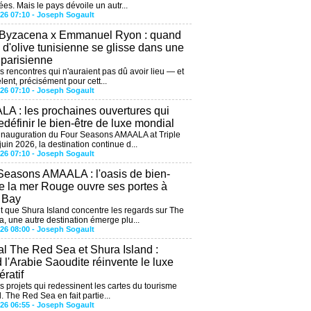
ées. Mais le pays dévoile un autr...
026 07:10 -
Joseph Sogault
 Byzacena x Emmanuel Ryon : quand
e d'olive tunisienne se glisse dans une
 parisienne
es rencontres qui n'auraient pas dû avoir lieu — et
lent, précisément pour cett...
026 07:10 -
Joseph Sogault
A : les prochaines ouvertures qui
edéfinir le bien-être de luxe mondial
'inauguration du Four Seasons AMAALA at Triple
uin 2026, la destination continue d...
026 07:10 -
Joseph Sogault
Seasons AMAALA : l'oasis de bien-
de la mer Rouge ouvre ses portes à
e Bay
 que Shura Island concentre les regards sur The
, une autre destination émerge plu...
026 08:00 -
Joseph Sogault
al The Red Sea et Shura Island :
 l'Arabie Saoudite réinvente le luxe
ratif
es projets qui redessinent les cartes du tourisme
. The Red Sea en fait partie...
026 06:55 -
Joseph Sogault