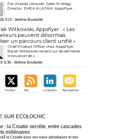
Par Aliaksei Ustauski, Sales Strategy
Director, EMEA & LATAM, AppsFlyer...
26 11:23 -
Jérôme Bouteiller
rak Witkowski, Appsflyer : « Les
eteurs peuvent désormais
liser un parcours client unifié »
Chief Product Officer chez AppsFlyer, ​
Barak Witkowski revient sur les dernières
innovation de c...
25 12:30 -
Jérôme Bouteiller
k
Twitter
Rss
LinkedIn
Newsletter
RE SUR ECOLOCHIC
ce : la Croatie secrète, entre cascades
êts millénaires
aît la Croatie pour ses eaux adriatiques et ses