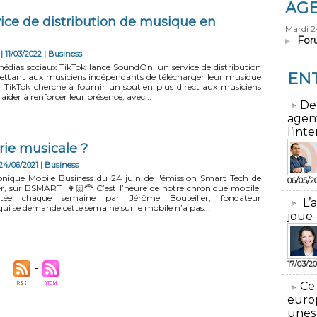
AG
ice de distribution de musique en
Mardi 
For
| 11/03/2022
|
Business
médias sociaux TikTok lance SoundOn, un service de distribution
EN
ttant aux musiciens indépendants de télécharger leur musique
. TikTok cherche à fournir un soutien plus direct aux musiciens
 aider à renforcer leur présence, avec...
​De
agen
l’inte
trie musicale ?
24/06/2021
|
Business
onique Mobile Business du 24 juin de l'émission Smart Tech de
06/05/2
r, sur BSMART 👩🏻‍🦰 C’est l’heure de notre chronique mobile
entée chaque semaine par Jérôme Bouteiller, fondateur
L’
qui se demande cette semaine sur le mobile n’a pas...
joue-
17/03/20
​Ce
euro
unes