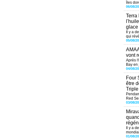
îles dor
06/08/2
Terra
l'huil
glace
Il y a d
qui révè
05/08/2
AMAAL
vont r
Après l
Bay en j
04/08/2
Four 
être 
Tripl
Pendant
Red Sea
03/08/2
Mirav
quand
régéné
Il y a d
mondial
01/08/2