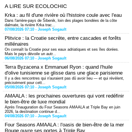
A LIRE SUR ECOLOCHIC
Krka : au fil d'une rivière où l'histoire coule avec l'eau
Dans l'arrière-pays de Šibenik, loin des plages bondées de la côte
dalmate, la rivière Krka trac...
07/08/2026 07:10 -
Joseph Sogault
Plitvice : la Croatie secrète, entre cascades et forêts
millénaires
On connaît la Croatie pour ses eaux adriatiques et ses îles dorées.
Mais le pays dévoile un autr...
06/08/2026 07:10 -
Joseph Sogault
Terra Byzacena x Emmanuel Ryon : quand l'huile
d'olive tunisienne se glisse dans une glace parisienne
Il y a des rencontres qui n'auraient pas dû avoir lieu — et qui révèlent,
précisément pour cett...
05/08/2026 07:10 -
Joseph Sogault
AMAALA : les prochaines ouvertures qui vont redéfinir
le bien-être de luxe mondial
Après l'inauguration du Four Seasons AMAALA at Triple Bay en juin
2026, la destination continue d...
04/08/2026 07:10 -
Joseph Sogault
Four Seasons AMAALA : l'oasis de bien-être de la mer
Rouge ouvre ses portes à Triple Bay