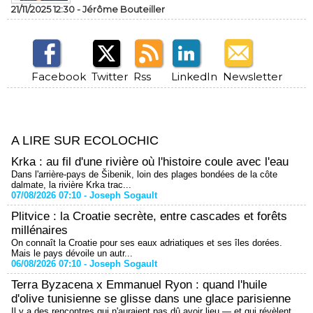
21/11/2025 12:30 -
Jérôme Bouteiller
Facebook
Twitter
Rss
LinkedIn
Newsletter
A LIRE SUR ECOLOCHIC
Krka : au fil d'une rivière où l'histoire coule avec l'eau
Dans l'arrière-pays de Šibenik, loin des plages bondées de la côte
dalmate, la rivière Krka trac...
07/08/2026 07:10 -
Joseph Sogault
Plitvice : la Croatie secrète, entre cascades et forêts
millénaires
On connaît la Croatie pour ses eaux adriatiques et ses îles dorées.
Mais le pays dévoile un autr...
06/08/2026 07:10 -
Joseph Sogault
Terra Byzacena x Emmanuel Ryon : quand l'huile
d'olive tunisienne se glisse dans une glace parisienne
Il y a des rencontres qui n'auraient pas dû avoir lieu — et qui révèlent,