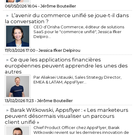
06/05/2026 16:04 -
Jérôme Bouteiller
L’avenir du commerce unifié se joue-t-il dans
la conversation ?
CEO d’Orisha Commerce, éditeur de solutions
SaaS pour le "commerce unifié", Jessica Ifker
Delpiro...
17/03/2026 17:00 -
Jessica Ifker Delpirou
​Ce que les applications financières
européennes peuvent apprendre les unes des
autres
Par Aliaksei Ustauski, Sales Strategy Director,
EMEA & LATAM, AppsFlyer...
13/02/2026 11:23 -
Jérôme Bouteiller
​Barak Witkowski, Appsflyer : « Les marketeurs
peuvent désormais visualiser un parcours
client unifié »
Chief Product Officer chez AppsFlyer, ​Barak
Witkowski revient sur les dernières innovation de