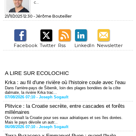
c...
21/11/2025 12:30 -
Jérôme Bouteiller
Facebook
Twitter
Rss
LinkedIn
Newsletter
A LIRE SUR ECOLOCHIC
Krka : au fil d'une rivière où l'histoire coule avec l'eau
Dans l'arrière-pays de Šibenik, loin des plages bondées de la côte
dalmate, la rivière Krka trac...
07/08/2026 07:10 -
Joseph Sogault
Plitvice : la Croatie secrète, entre cascades et forêts
millénaires
On connaît la Croatie pour ses eaux adriatiques et ses îles dorées.
Mais le pays dévoile un autr...
06/08/2026 07:10 -
Joseph Sogault
Terra Byzacena x Emmanuel Ryon : quand l'huile