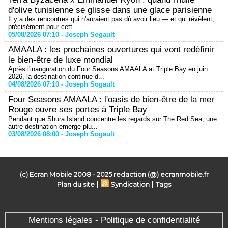
d'olive tunisienne se glisse dans une glace parisienne
Il y a des rencontres qui n'auraient pas dû avoir lieu — et qui révèlent,
précisément pour cett...
05/08/2026 07:10 -
Joseph Sogault
AMAALA : les prochaines ouvertures qui vont redéfinir
le bien-être de luxe mondial
Après l'inauguration du Four Seasons AMAALA at Triple Bay en juin
2026, la destination continue d...
04/08/2026 07:10 -
Joseph Sogault
Four Seasons AMAALA : l'oasis de bien-être de la mer
Rouge ouvre ses portes à Triple Bay
Pendant que Shura Island concentre les regards sur The Red Sea, une
autre destination émerge plu...
03/08/2026 08:00 -
Joseph Sogault
(c) Ecran Mobile 2008 - 2025 redaction (@) ecranmobile.fr
|
|
Plan du site
Syndication
Tags
Mentions légales - Politique de confidentialité