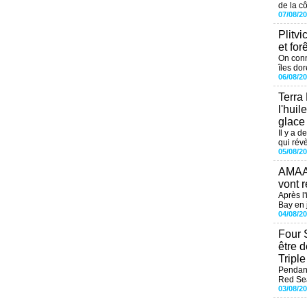
de la cô
07/08/2
Plitvi
et for
On conn
îles dor
06/08/2
Terra
l'huil
glace
Il y a d
qui révè
05/08/2
AMAAL
vont r
Après l
Bay en j
04/08/2
Four 
être 
Tripl
Pendant
Red Sea
03/08/2