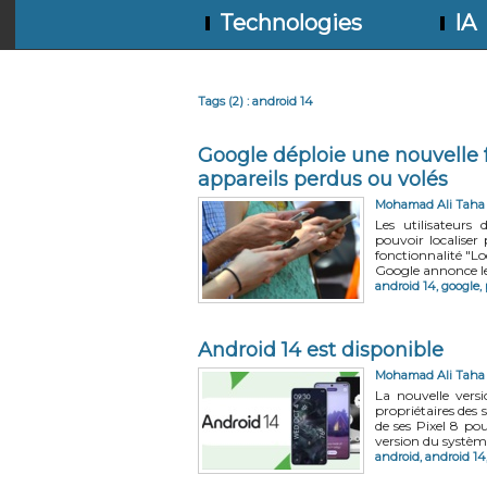
Technologies
IA
Tags (2) : android 14
Google déploie une nouvelle f
appareils perdus ou volés
Mohamad Ali Taha
Les utilisateurs
pouvoir localiser
fonctionnalité "L
Google annonce le
android 14
,
google
,
Android 14 est disponible
Mohamad Ali Taha
La nouvelle vers
propriétaires des
de ses Pixel 8 po
version du système
android
,
android 14