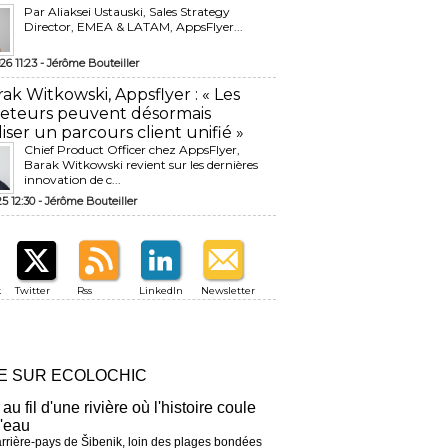
Par Aliaksei Ustauski, Sales Strategy
Director, EMEA & LATAM, AppsFlyer...
26 11:23 -
Jérôme Bouteiller
rak Witkowski, Appsflyer : « Les
eteurs peuvent désormais
liser un parcours client unifié »
Chief Product Officer chez AppsFlyer, ​
Barak Witkowski revient sur les dernières
innovation de c...
25 12:30 -
Jérôme Bouteiller
k
Twitter
Rss
LinkedIn
Newsletter
RE SUR ECOLOCHIC
 au fil d'une rivière où l'histoire coule
l'eau
arrière-pays de Šibenik, loin des plages bondées