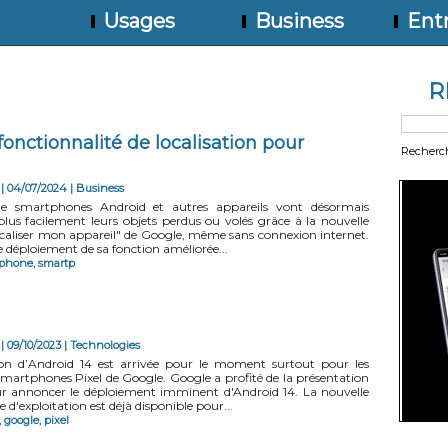
Usages
Business
Entr
R
onctionnalité de localisation pour
Recherc
| 04/07/2024
|
Business
 de smartphones Android et autres appareils vont désormais
 plus facilement leurs objets perdus ou volés grâce à la nouvelle
ocaliser mon appareil" de Google, même sans connexion internet.
 déploiement de sa fonction améliorée...
phone
,
smartp
| 09/10/2023
|
Technologies
ion d’Android 14 est arrivée pour le moment surtout pour les
 smartphones Pixel de Google. Google a profité de la présentation
ur annoncer le déploiement imminent d'Android 14. La nouvelle
 d'exploitation est déjà disponible pour...
,
google
,
pixel