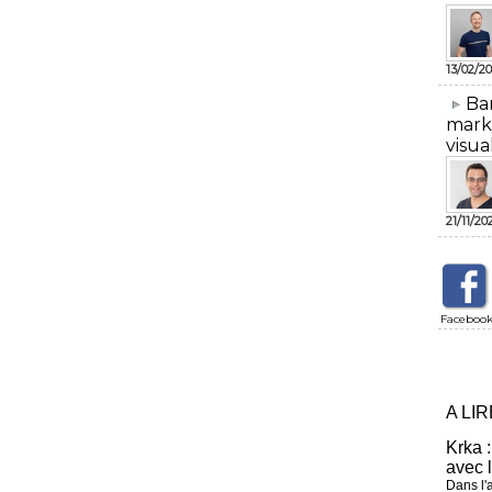
13/02/20
​Ba
mark
visua
21/11/20
Faceboo
A LI
Krka :
avec 
Dans l'