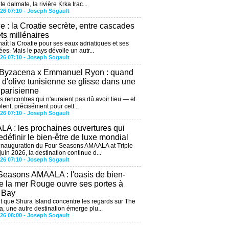
te dalmate, la rivière Krka trac...
026 07:10 -
Joseph Sogault
ce : la Croatie secrète, entre cascades
êts millénaires
aît la Croatie pour ses eaux adriatiques et ses
ées. Mais le pays dévoile un autr...
026 07:10 -
Joseph Sogault
 Byzacena x Emmanuel Ryon : quand
e d'olive tunisienne se glisse dans une
 parisienne
es rencontres qui n'auraient pas dû avoir lieu — et
lent, précisément pour cett...
026 07:10 -
Joseph Sogault
A : les prochaines ouvertures qui
edéfinir le bien-être de luxe mondial
'inauguration du Four Seasons AMAALA at Triple
uin 2026, la destination continue d...
026 07:10 -
Joseph Sogault
Seasons AMAALA : l'oasis de bien-
de la mer Rouge ouvre ses portes à
e Bay
 que Shura Island concentre les regards sur The
, une autre destination émerge plu...
026 08:00 -
Joseph Sogault