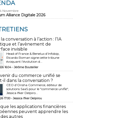
ENDA
24 Novembre
um Alliance Digitale 2026
TRETIENS
 la conversation à l’action : l’IA
tique et l’avènement de
rface invisible
Head of France & Benelux d’Infobip,
Ricardo Roman signe cette tribune
évoquant l’évolution d...
026 16:04 -
Jérôme Bouteiller
avenir du commerce unifié se
t-il dans la conversation ?
CEO d’Orisha Commerce, éditeur de
solutions SaaS pour le "commerce unifié",
Jessica Ifker Delpiro...
26 17:00 -
Jessica Ifker Delpirou
 que les applications financières
péennes peuvent apprendre les
 des autres