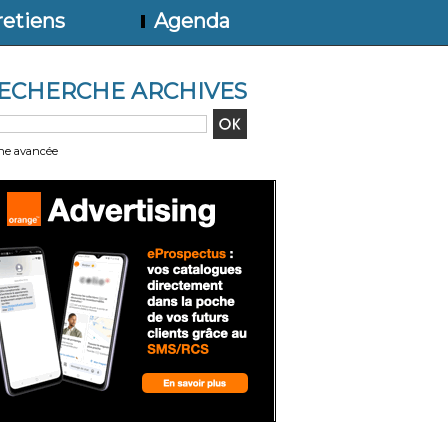
etiens
Agenda
ECHERCHE ARCHIVES
he avancée