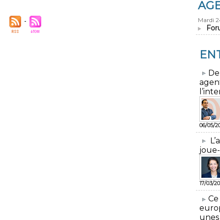
AG
Mardi 
For
EN
​De
agen
l’inte
06/05/2
L’
joue-
17/03/20
​Ce
euro
unes