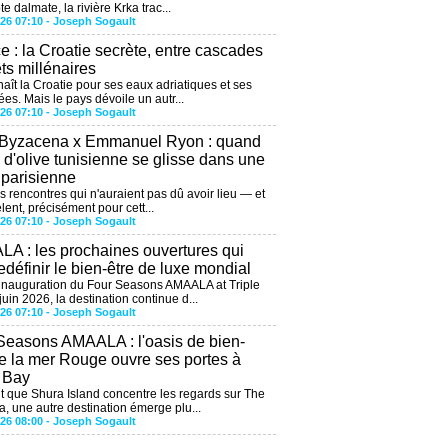
te dalmate, la rivière Krka trac...
026 07:10 -
Joseph Sogault
ce : la Croatie secrète, entre cascades
êts millénaires
aît la Croatie pour ses eaux adriatiques et ses
ées. Mais le pays dévoile un autr...
026 07:10 -
Joseph Sogault
 Byzacena x Emmanuel Ryon : quand
e d'olive tunisienne se glisse dans une
 parisienne
es rencontres qui n'auraient pas dû avoir lieu — et
lent, précisément pour cett...
026 07:10 -
Joseph Sogault
A : les prochaines ouvertures qui
edéfinir le bien-être de luxe mondial
'inauguration du Four Seasons AMAALA at Triple
uin 2026, la destination continue d...
026 07:10 -
Joseph Sogault
Seasons AMAALA : l'oasis de bien-
de la mer Rouge ouvre ses portes à
e Bay
 que Shura Island concentre les regards sur The
, une autre destination émerge plu...
026 08:00 -
Joseph Sogault