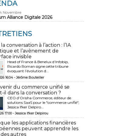
ENDA
24 Novembre
um Alliance Digitale 2026
TRETIENS
 la conversation à l’action : l’IA
tique et l’avènement de
rface invisible
Head of France & Benelux d’Infobip,
Ricardo Roman signe cette tribune
évoquant l’évolution d...
026 16:04 -
Jérôme Bouteiller
avenir du commerce unifié se
t-il dans la conversation ?
CEO d’Orisha Commerce, éditeur de
solutions SaaS pour le "commerce unifié",
Jessica Ifker Delpiro...
26 17:00 -
Jessica Ifker Delpirou
 que les applications financières
péennes peuvent apprendre les
 des autres