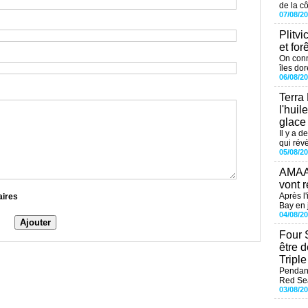
de la cô
07/08/2
Plitvi
et for
On conn
îles dor
06/08/2
Terra
l'huil
glace
Il y a d
qui révè
05/08/2
AMAAL
vont r
Après l
aires
Bay en j
04/08/2
Four 
être 
Tripl
Pendant
Red Sea
03/08/2