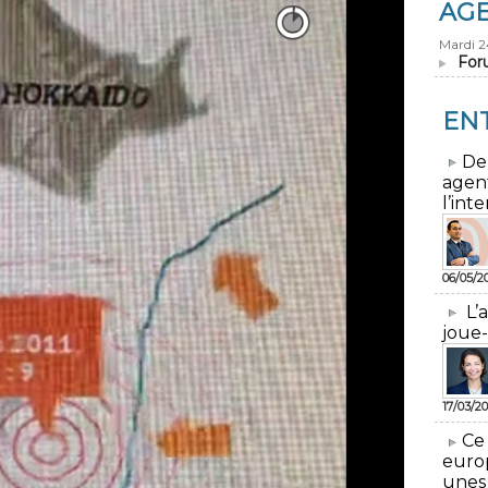
AG
Mardi 
For
EN
​De
agen
l’inte
06/05/2
L’
joue-
17/03/20
​Ce
euro
unes