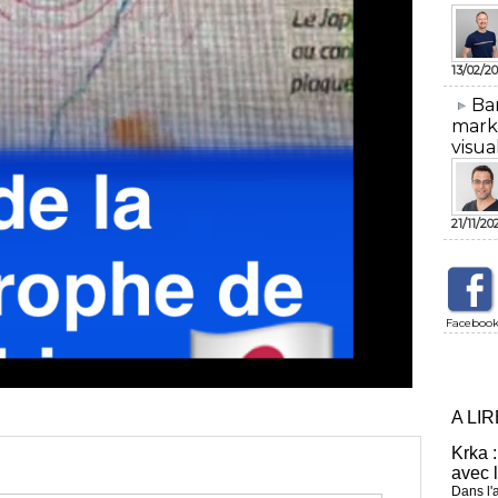
13/02/20
​Ba
mark
visua
21/11/20
Faceboo
A LI
Krka :
avec 
Dans l'