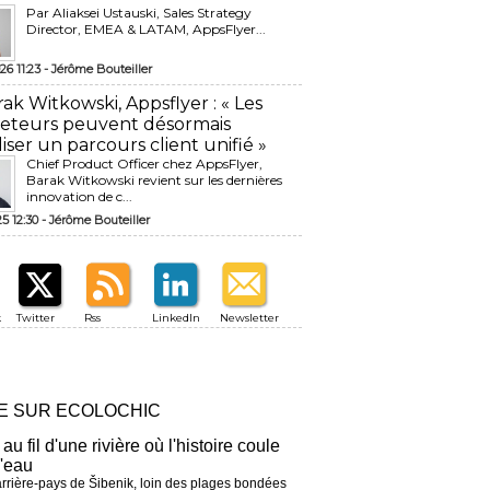
Par Aliaksei Ustauski, Sales Strategy
Director, EMEA & LATAM, AppsFlyer...
26 11:23 -
Jérôme Bouteiller
rak Witkowski, Appsflyer : « Les
eteurs peuvent désormais
liser un parcours client unifié »
Chief Product Officer chez AppsFlyer, ​
Barak Witkowski revient sur les dernières
innovation de c...
25 12:30 -
Jérôme Bouteiller
k
Twitter
Rss
LinkedIn
Newsletter
RE SUR ECOLOCHIC
 au fil d'une rivière où l'histoire coule
l'eau
arrière-pays de Šibenik, loin des plages bondées