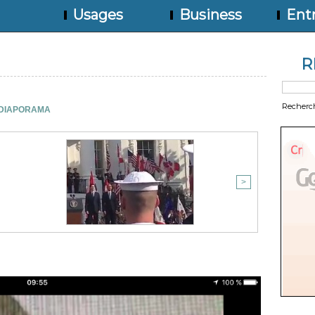
Usages
Business
Entr
R
Recherc
DIAPORAMA
>