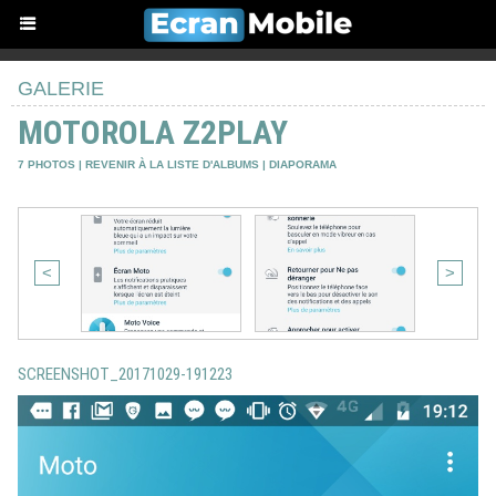
GALERIE
MOTOROLA Z2PLAY
7 PHOTOS
|
REVENIR À LA LISTE D'ALBUMS
|
DIAPORAMA
<
>
SCREENSHOT_20171029-191223