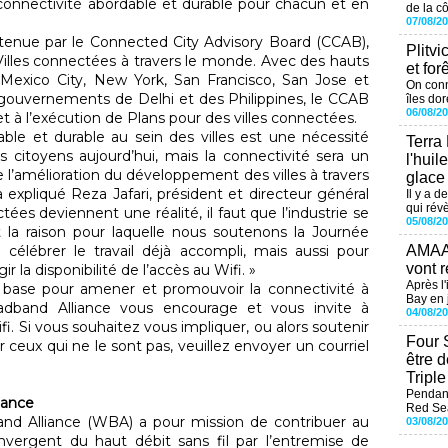
 connectivité abordable et durable pour chacun et en
de la cô
07/08/2
tenue par le Connected City Advisory Board (CCAB),
Plitvi
 Villes connectées à travers le monde. Avec des hauts
et for
 Mexico City, New York, San Francisco, San Jose et
On conn
s gouvernements de Delhi et des Philippines, le CCAB
îles dor
06/08/2
 à l’exécution de Plans pour des villes connectées.
ble et durable au sein des villes est une nécessité
Terra
 citoyens aujourd’hui, mais la connectivité sera un
l'huil
 l’amélioration du développement des villes à travers
glace
 expliqué Reza Jafari, président et directeur général
Il y a d
qui révè
ées deviennent une réalité, il faut que l’industrie se
05/08/2
st la raison pour laquelle nous soutenons la Journée
AMAAL
célébrer le travail déjà accompli, mais aussi pour
vont r
r la disponibilité de l’accès au Wifi. »
Après l
 base pour amener et promouvoir la connectivité à
Bay en j
oadband Alliance vous encourage et vous invite à
04/08/2
fi. Si vous souhaitez vous impliquer, ou alors soutenir
Four 
 ceux qui ne le sont pas, veuillez envoyer un courriel
être 
Tripl
Pendant
iance
Red Sea
nd Alliance (WBA) a pour mission de contribuer au
03/08/2
ergent du haut débit sans fil par l’entremise de