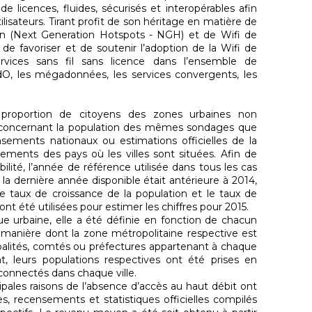
e licences, fluides, sécurisés et interopérables afin
tilisateurs. Tirant profit de son héritage en matière de
on (Next Generation Hotspots - NGH) et de Wifi de
de favoriser et de soutenir l’adoption de la Wifi de
ervices sans fil sans licence dans l’ensemble de
IdO, les mégadonnées, les services convergents, les
proportion de citoyens des zones urbaines non
 concernant la population des mêmes sondages que
censements nationaux ou estimations officielles de la
ements des pays où les villes sont situées. Afin de
lité, l’année de référence utilisée dans tous les cas
 la dernière année disponible était antérieure à 2014,
e taux de croissance de la population et le taux de
t ont été utilisées pour estimer les chiffres pour 2015.
ue urbaine, elle a été définie en fonction de chacun
manière dont la zone métropolitaine respective est
alités, comtés ou préfectures appartenant à chaque
, leurs populations respectives ont été prises en
connectés dans chaque ville.
ipales raisons de l’absence d’accès au haut débit ont
s, recensements et statistiques officielles compilés