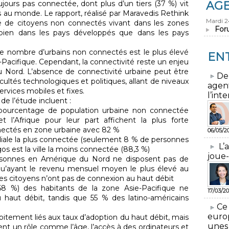
jours pas connectée, dont plus d’un tiers (37 %) vit
AG
hes au monde. Le rapport, réalisé par Maravedis Rethink
Mardi 
ité de citoyens non connectés vivant dans les zones
For
 bien dans les pays développés que dans les pays
e nombre d’urbains non connectés est le plus élevé
EN
Pacifique. Cependant, la connectivité reste un enjeu
Nord. L’absence de connectivité urbaine peut être
​De
cultés technologiques et politiques, allant de niveaux
agen
ervices mobiles et fixes.
l’inte
de l’étude incluent :
e pourcentage de population urbaine non connectée
 l’Afrique pour leur part affichent la plus forte
nectés en zone urbaine avec 82 %
06/05/2
diale la plus connectée (seulement 8 % de personnes
L’
s est la ville la moins connectée (88,3 %)
joue-
ersonnes en Amérique du Nord ne disposent pas de
qu’ayant le revenu mensuel moyen le plus élevé au
s citoyens n’ont pas de connexion au haut débit
68 %) des habitants de la zone Asie-Pacifique ne
17/03/20
haut débit, tandis que 55 % des latino-américains
​Ce
euro
oitement liés aux taux d’adoption du haut débit, mais
unes
nt un rôle comme l’âge, l’accès à des ordinateurs et