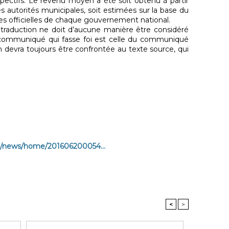
ectifs. Le revenu moyen a été soit obtenu à partir
 autorités municipales, soit estimées sur la base du
ues officielles de chaque gouvernement national.
raduction ne doit d’aucune manière être considéré
 communiqué qui fasse foi est celle du communiqué
n devra toujours être confrontée au texte source, qui
m/news/home/201606200054...
<
>