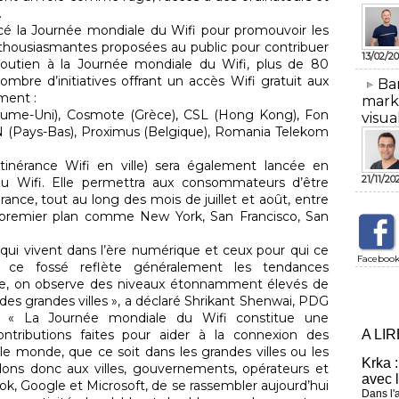
.
cé la Journée mondiale du Wifi pour promouvoir les
nthousiasmantes proposées au public pour contribuer
13/02/20
outien à la Journée mondiale du Wifi, plus de 80
mbre d’initiatives offrant un accès Wifi gratuit aux
​Ba
ment :
mark
aume-Uni), Cosmote (Grèce), CSL (Hong Kong), Fon
visua
N (Pays-Bas), Proximus (Belgique), Romania Telekom
Itinérance Wifi en ville) sera également lancée en
21/11/20
du Wifi. Elle permettra aux consommateurs d’être
nce, tout au long des mois de juillet et août, entre
de premier plan comme New York, San Francisco, San
x qui vivent dans l’ère numérique et ceux pour qui ce
Faceboo
e ce fossé reflète généralement les tendances
de, on observe des niveaux étonnamment élevés de
es grandes villes », a déclaré Shrikant Shenwai, PDG
e. « La Journée mondiale du Wifi constitue une
A LI
ontributions faites pour aider à la connexion des
e monde, que ce soit dans les grandes villes ou les
Krka :
ns donc aux villes, gouvernements, opérateurs et
avec 
k, Google et Microsoft, de se rassembler aujourd’hui
Dans l'