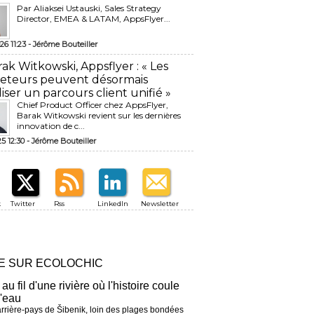
Par Aliaksei Ustauski, Sales Strategy
Director, EMEA & LATAM, AppsFlyer...
26 11:23 -
Jérôme Bouteiller
rak Witkowski, Appsflyer : « Les
eteurs peuvent désormais
liser un parcours client unifié »
Chief Product Officer chez AppsFlyer, ​
Barak Witkowski revient sur les dernières
innovation de c...
25 12:30 -
Jérôme Bouteiller
k
Twitter
Rss
LinkedIn
Newsletter
RE SUR ECOLOCHIC
 au fil d'une rivière où l'histoire coule
l'eau
arrière-pays de Šibenik, loin des plages bondées