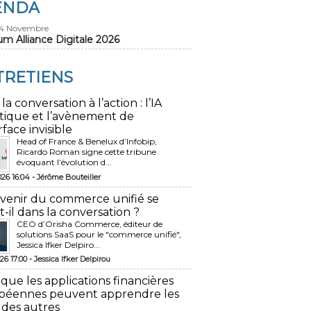
ENDA
24 Novembre
um Alliance Digitale 2026
TRETIENS
 la conversation à l’action : l’IA
tique et l’avènement de
rface invisible
Head of France & Benelux d’Infobip,
Ricardo Roman signe cette tribune
évoquant l’évolution d...
026 16:04 -
Jérôme Bouteiller
avenir du commerce unifié se
t-il dans la conversation ?
CEO d’Orisha Commerce, éditeur de
solutions SaaS pour le "commerce unifié",
Jessica Ifker Delpiro...
26 17:00 -
Jessica Ifker Delpirou
 que les applications financières
péennes peuvent apprendre les
 des autres