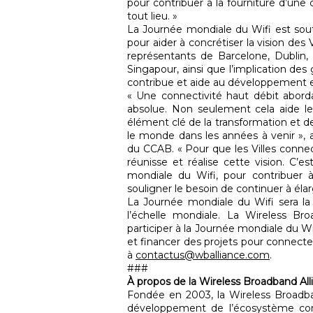
pour contribuer à la fourniture d’une
tout lieu. »
La Journée mondiale du Wifi est sou
pour aider à concrétiser la vision des
représentants de Barcelone, Dublin,
Singapour, ainsi que l’implication de
contribue et aide au développement et
« Une connectivité haut débit aborda
absolue. Non seulement cela aide les
élément clé de la transformation et de
le monde dans les années à venir », a
du CCAB. « Pour que les Villes connect
réunisse et réalise cette vision. C’e
mondiale du Wifi, pour contribuer à 
souligner le besoin de continuer à élargi
La Journée mondiale du Wifi sera la
l’échelle mondiale. La Wireless Br
participer à la Journée mondiale du Wi
et financer des projets pour connecter
à
contactus@wballiance.com
.
###
À propos de la Wireless Broadband All
Fondée en 2003, la Wireless Broadba
développement de l’écosystème conv