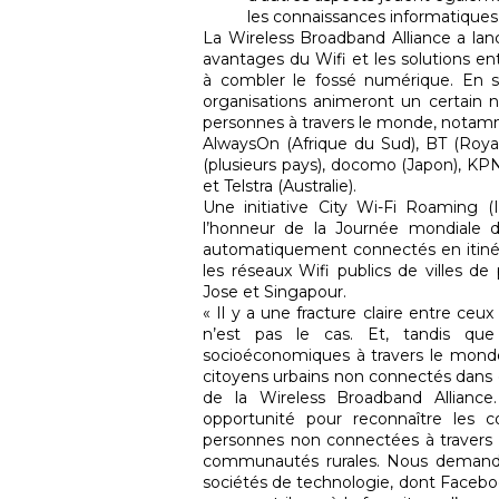
les connaissances informatiques
La Wireless Broadband Alliance a lan
avantages du Wifi et les solutions e
à combler le fossé numérique. En s
organisations animeront un certain no
personnes à travers le monde, notam
AlwaysOn (Afrique du Sud), BT (Roy
(plusieurs pays), docomo (Japon), KP
et Telstra (Australie).
Une initiative City Wi-Fi Roaming (
l’honneur de la Journée mondiale 
automatiquement connectés en itinéra
les réseaux Wifi publics de villes 
Jose et Singapour.
« Il y a une fracture claire entre ceu
n’est pas le cas. Et, tandis qu
socioéconomiques à travers le mon
citoyens urbains non connectés dans d
de la Wireless Broadband Allianc
opportunité pour reconnaître les c
personnes non connectées à travers l
communautés rurales. Nous demando
sociétés de technologie, dont Faceboo