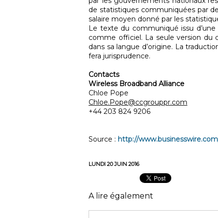
par les gouvernements nationaux resp
de statistiques communiquées par des
salaire moyen donné par les statistiq
Le texte du communiqué issu d’une t
comme officiel. La seule version du
dans sa langue d’origine. La traductio
fera jurisprudence.
Contacts
Wireless Broadband Alliance
Chloe Pope
Chloe.Pope@ccgrouppr.com
+44 203 824 9206
Source :
http://www.businesswire.co
LUNDI 20 JUIN 2016
A lire également