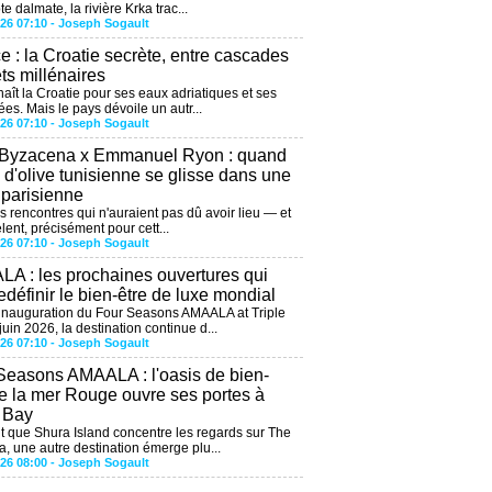
te dalmate, la rivière Krka trac...
026 07:10 -
Joseph Sogault
ce : la Croatie secrète, entre cascades
êts millénaires
aît la Croatie pour ses eaux adriatiques et ses
ées. Mais le pays dévoile un autr...
026 07:10 -
Joseph Sogault
 Byzacena x Emmanuel Ryon : quand
e d'olive tunisienne se glisse dans une
 parisienne
es rencontres qui n'auraient pas dû avoir lieu — et
lent, précisément pour cett...
026 07:10 -
Joseph Sogault
A : les prochaines ouvertures qui
edéfinir le bien-être de luxe mondial
'inauguration du Four Seasons AMAALA at Triple
uin 2026, la destination continue d...
026 07:10 -
Joseph Sogault
Seasons AMAALA : l'oasis de bien-
de la mer Rouge ouvre ses portes à
e Bay
 que Shura Island concentre les regards sur The
, une autre destination émerge plu...
026 08:00 -
Joseph Sogault