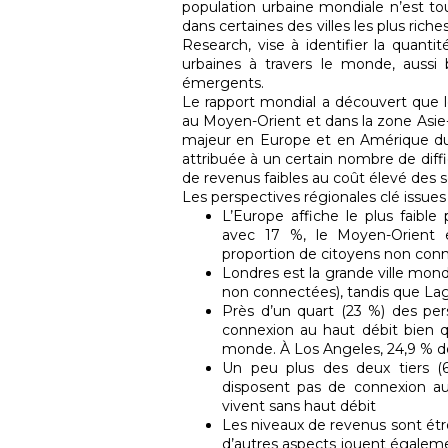
population urbaine mondiale n’est tou
dans certaines des villes les plus ric
Research, vise à identifier la quant
urbaines à travers le monde, aussi
émergents.
Le rapport mondial a découvert que l
au Moyen-Orient et dans la zone Asie-
majeur en Europe et en Amérique du 
attribuée à un certain nombre de diffi
de revenus faibles au coût élevé des s
Les perspectives régionales clé issues 
L’Europe affiche le plus faibl
avec 17 %, le Moyen-Orient et
proportion de citoyens non con
Londres est la grande ville mon
non connectées), tandis que Lago
Près d’un quart (23 %) des p
connexion au haut débit bien 
monde. À Los Angeles, 24,9 % de
Un peu plus des deux tiers (
disposent pas de connexion au 
vivent sans haut débit
Les niveaux de revenus sont étr
d’autres aspects jouent égaleme