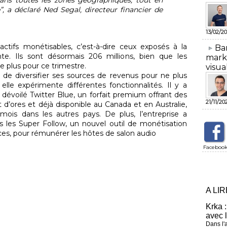
 a déclaré Ned Segal, directeur financier de
13/02/20
actifs monétisables, c’est-à-dire ceux exposés à la
​Ba
te. Ils sont désormais 206 millions, bien que les
mark
e plus pour ce trimestre.
visua
e de diversifier ses sources de revenus pour ne plus
elle expérimente différentes fonctionnalités. Il y a
 dévoilé Twitter Blue, un forfait premium offrant des
21/11/20
d’ores et déjà disponible au Canada et en Australie,
 mois dans les autres pays. De plus, l’entreprise a
les Super Follow, un nouvel outil de monétisation
ces, pour rémunérer les hôtes de salon audio
Faceboo
A LI
Krka :
avec 
Dans l'