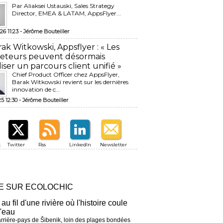
Par Aliaksei Ustauski, Sales Strategy
Director, EMEA & LATAM, AppsFlyer...
26 11:23 -
Jérôme Bouteiller
rak Witkowski, Appsflyer : « Les
eteurs peuvent désormais
liser un parcours client unifié »
Chief Product Officer chez AppsFlyer, ​
Barak Witkowski revient sur les dernières
innovation de c...
25 12:30 -
Jérôme Bouteiller
k
Twitter
Rss
LinkedIn
Newsletter
RE SUR ECOLOCHIC
 au fil d'une rivière où l'histoire coule
l'eau
arrière-pays de Šibenik, loin des plages bondées