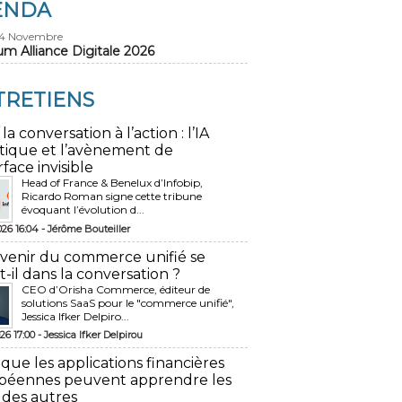
ENDA
24 Novembre
um Alliance Digitale 2026
TRETIENS
 la conversation à l’action : l’IA
tique et l’avènement de
rface invisible
Head of France & Benelux d’Infobip,
Ricardo Roman signe cette tribune
évoquant l’évolution d...
026 16:04 -
Jérôme Bouteiller
avenir du commerce unifié se
t-il dans la conversation ?
CEO d’Orisha Commerce, éditeur de
solutions SaaS pour le "commerce unifié",
Jessica Ifker Delpiro...
26 17:00 -
Jessica Ifker Delpirou
 que les applications financières
péennes peuvent apprendre les
 des autres