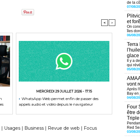
de la cô
07/08/2
Plitvi
et for
<
>
On conn
îles dor
06/08/2
Terra
l'huil
glace
Il y a d
qui révè
05/08/2
AMAAL
vont r
Après l
MERCREDI 29 JUILLET 2026 - 17:15
Bay en j
04/08/2
on
WhatsApp Web permet enfin de passer des
es
appels audio et vidéo depuis le navigateur
Four 
être 
Tripl
Pendant
Red Sea
|
Usages
|
Business
|
Revue de web
|
Focus
03/08/2