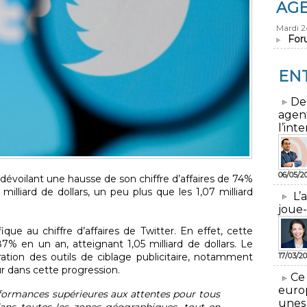
AG
Mardi 
For
EN
​De
agen
l’inte
06/05/2
dévoilant une hausse de son chiffre d’affaires de 74%
9 milliard de dollars, un peu plus que les 1,07 milliard
L’
joue-
fique au chiffre d’affaires de Twitter. En effet, cette
 en un an, atteignant 1,05 milliard de dollars. Le
ration des outils de ciblage publicitaire, notamment
17/03/20
r dans cette progression.
​Ce
euro
formances supérieures aux attentes pour tous
unes
dans toutes les zones géographiques, tout en