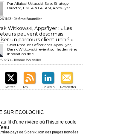
Par Aliaksei Ustauski, Sales Strategy
Director, EMEA & LATAM, AppsFlyer...
26 11:23 -
Jérôme Bouteiller
rak Witkowski, Appsflyer : « Les
eteurs peuvent désormais
liser un parcours client unifié »
Chief Product Officer chez AppsFlyer, ​
Barak Witkowski revient sur les dernières
innovation de c...
25 12:30 -
Jérôme Bouteiller
k
Twitter
Rss
LinkedIn
Newsletter
RE SUR ECOLOCHIC
 au fil d'une rivière où l'histoire coule
l'eau
arrière-pays de Šibenik, loin des plages bondées