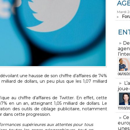
AG
Mardi 
For
EN
​De
agen
l’inte
06/05/2
dévoilant une hausse de son chiffre d’affaires de 74%
9 milliard de dollars, un peu plus que les 1,07 milliard
L’
joue-
fique au chiffre d’affaires de Twitter. En effet, cette
 en un an, atteignant 1,05 milliard de dollars. Le
ration des outils de ciblage publicitaire, notamment
17/03/20
r dans cette progression.
​Ce
euro
formances supérieures aux attentes pour tous
unes
dans toutes les zones géographiques, tout en