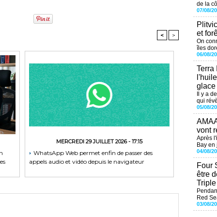
de la cô
07/08/2
Plitvi
et for
<
>
On conn
îles dor
06/08/2
Terra
l'huil
glace
Il y a d
qui révè
05/08/2
AMAAL
vont r
Après l
MERCREDI 29 JUILLET 2026 - 17:15
Bay en j
04/08/2
on
WhatsApp Web permet enfin de passer des
es
appels audio et vidéo depuis le navigateur
Four 
être 
Tripl
Pendant
Red Sea
03/08/2