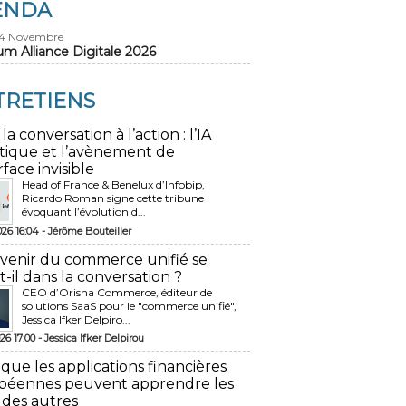
ENDA
24 Novembre
um Alliance Digitale 2026
TRETIENS
 la conversation à l’action : l’IA
tique et l’avènement de
rface invisible
Head of France & Benelux d’Infobip,
Ricardo Roman signe cette tribune
évoquant l’évolution d...
026 16:04 -
Jérôme Bouteiller
avenir du commerce unifié se
t-il dans la conversation ?
CEO d’Orisha Commerce, éditeur de
solutions SaaS pour le "commerce unifié",
Jessica Ifker Delpiro...
26 17:00 -
Jessica Ifker Delpirou
 que les applications financières
péennes peuvent apprendre les
 des autres