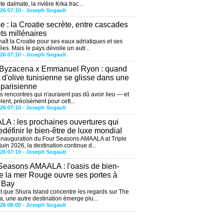
te dalmate, la rivière Krka trac...
026 07:10 -
Joseph Sogault
ce : la Croatie secrète, entre cascades
êts millénaires
aît la Croatie pour ses eaux adriatiques et ses
ées. Mais le pays dévoile un autr...
026 07:10 -
Joseph Sogault
 Byzacena x Emmanuel Ryon : quand
e d'olive tunisienne se glisse dans une
 parisienne
es rencontres qui n'auraient pas dû avoir lieu — et
lent, précisément pour cett...
026 07:10 -
Joseph Sogault
A : les prochaines ouvertures qui
edéfinir le bien-être de luxe mondial
'inauguration du Four Seasons AMAALA at Triple
uin 2026, la destination continue d...
026 07:10 -
Joseph Sogault
Seasons AMAALA : l'oasis de bien-
de la mer Rouge ouvre ses portes à
e Bay
 que Shura Island concentre les regards sur The
, une autre destination émerge plu...
026 08:00 -
Joseph Sogault