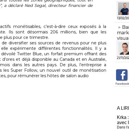
 a déclaré Ned Segal, directeur financier de
13/02/20
actifs monétisables, c’est-à-dire ceux exposés à la
​Ba
te. Ils sont désormais 206 millions, bien que les
mark
e plus pour ce trimestre.
visua
e de diversifier ses sources de revenus pour ne plus
elle expérimente différentes fonctionnalités. Il y a
 dévoilé Twitter Blue, un forfait premium offrant des
21/11/20
d’ores et déjà disponible au Canada et en Australie,
 mois dans les autres pays. De plus, l’entreprise a
les Super Follow, un nouvel outil de monétisation
ces, pour rémunérer les hôtes de salon audio
Faceboo
A LI
Krka :
avec 
Dans l'