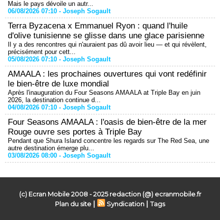
Mais le pays dévoile un autr...
06/08/2026 07:10 -
Joseph Sogault
Terra Byzacena x Emmanuel Ryon : quand l'huile
d'olive tunisienne se glisse dans une glace parisienne
Il y a des rencontres qui n'auraient pas dû avoir lieu — et qui révèlent,
précisément pour cett...
05/08/2026 07:10 -
Joseph Sogault
AMAALA : les prochaines ouvertures qui vont redéfinir
le bien-être de luxe mondial
Après l'inauguration du Four Seasons AMAALA at Triple Bay en juin
2026, la destination continue d...
04/08/2026 07:10 -
Joseph Sogault
Four Seasons AMAALA : l'oasis de bien-être de la mer
Rouge ouvre ses portes à Triple Bay
Pendant que Shura Island concentre les regards sur The Red Sea, une
autre destination émerge plu...
03/08/2026 08:00 -
Joseph Sogault
(c) Ecran Mobile 2008 - 2025 redaction (@) ecranmobile.fr
|
|
Plan du site
Syndication
Tags