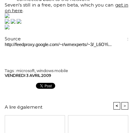
Seven's still in a free, open beta, which you can
get in
on here
.
Source :
http://feedproxy.google.com/~r/wmexperts/~3/_L6OYi...
Tags
:
microsoft
,
windows mobile
VENDREDI 3 AVRIL 2009
<
>
A lire également