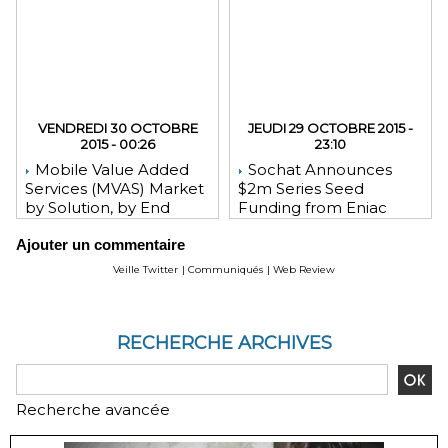
VENDREDI 30 OCTOBRE
JEUDI 29 OCTOBRE 2015 -
2015 - 00:26
23:10
Mobile Value Added
Sochat Announces
Services (MVAS) Market
$2m Series Seed
by Solution, by End
Funding from Eniac
User, by Vertical, & by
Ventures, NEA, and
Ajouter un commentaire
Geography - Global
WeChat Founder Allen
Forecast and Analysis to
Zhang
Veille Twitter
|
Communiqués
|
Web Review
2020 - Reportlinker
Review
RECHERCHE ARCHIVES
Recherche avancée