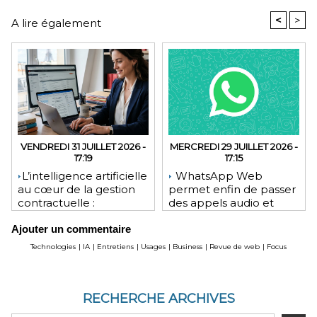
<
>
A lire également
VENDREDI 31 JUILLET 2026 -
MERCREDI 29 JUILLET 2026 -
17:19
17:15
​L’intelligence artificielle
WhatsApp Web
au cœur de la gestion
permet enfin de passer
contractuelle :
des appels audio et
révolution ou mutation
vidéo depuis le
Ajouter un commentaire
pour les juristes ?
navigateur
Technologies
|
IA
|
Entretiens
|
Usages
|
Business
|
Revue de web
|
Focus
RECHERCHE ARCHIVES