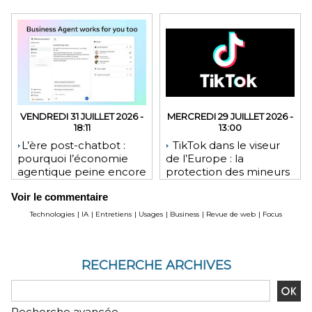
VENDREDI 31 JUILLET 2026 -
MERCREDI 29 JUILLET 2026 -
18:11
13:00
​L’ère post-chatbot :
TikTok dans le viseur
pourquoi l’économie
de l’Europe : la
agentique peine encore
protection des mineurs
à tenir ses promesses
pourrait lui coûter une
Voir le commentaire
financières
lourde amende
Technologies
|
IA
|
Entretiens
|
Usages
|
Business
|
Revue de web
|
Focus
RECHERCHE ARCHIVES
Recherche avancée