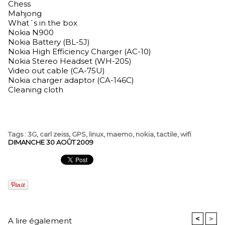
Chess
Mahjong
What´s in the box
Nokia N900
Nokia Battery (BL-5J)
Nokia High Efficiency Charger (AC-10)
Nokia Stereo Headset (WH-205)
Video out cable (CA-75U)
Nokia charger adaptor (CA-146C)
Cleaning cloth
Tags
:
3G
,
carl zeiss
,
GPS
,
linux
,
maemo
,
nokia
,
tactile
,
wifi
DIMANCHE 30 AOÛT 2009
<
>
A lire également