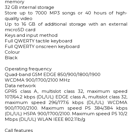
memory
32 GB internal storage
Store up to 7000 MP3 songs or 40 hours of high-
quality video
Up to 16 GB of additional storage with an external
microSD card
Keys and input method
Full QWERTY tactile keyboard
Full QWERTY onscreen keyboard
Colour
Black
Operating frequency
Quad-band GSM EDGE 850/900/1800/1900
WCDMA 900/1700/2100 MHz
Data network
GPRS class A, multislot class 32, maximum speed
107/64.2 kbps (DL/UL) EDGE class A, multislot class 32,
maximum speed 296/177.6 kbps (DL/UL) WCDMA
900/1700/2100. Maximum speed PS 384/384 kbps
(DL/UL) HSPA 900/1700/2100. Maximum speed PS 10/2
Mbps (DL/UL) WLAN IEEE 802.11b/g
Call features