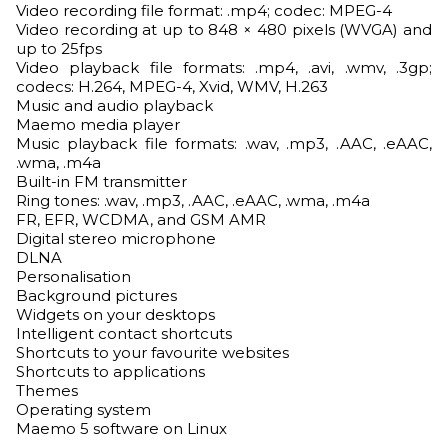
Video recording file format: .mp4; codec: MPEG-4
Video recording at up to 848 × 480 pixels (WVGA) and
up to 25fps
Video playback file formats: .mp4, .avi, .wmv, .3gp;
codecs: H.264, MPEG-4, Xvid, WMV, H.263
Music and audio playback
Maemo media player
Music playback file formats: .wav, .mp3, .AAC, .eAAC,
.wma, .m4a
Built-in FM transmitter
Ring tones: .wav, .mp3, .AAC, .eAAC, .wma, .m4a
FR, EFR, WCDMA, and GSM AMR
Digital stereo microphone
DLNA
Personalisation
Background pictures
Widgets on your desktops
Intelligent contact shortcuts
Shortcuts to your favourite websites
Shortcuts to applications
Themes
Operating system
Maemo 5 software on Linux