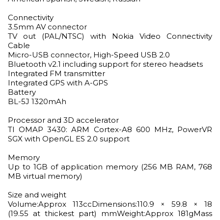
Connectivity
3.5mm AV connector
TV out (PAL/NTSC) with Nokia Video Connectivity
Cable
Micro-USB connector, High-Speed USB 2.0
Bluetooth v2.1 including support for stereo headsets
Integrated FM transmitter
Integrated GPS with A-GPS
Battery
BL-5J 1320mAh
Processor and 3D accelerator
TI OMAP 3430: ARM Cortex-A8 600 MHz, PowerVR
SGX with OpenGL ES 2.0 support
Memory
Up to 1GB of application memory (256 MB RAM, 768
MB virtual memory)
Size and weight
Volume:Approx 113ccDimensions:110.9 × 59.8 × 18
(19.55 at thickest part) mmWeight:Approx 181gMass