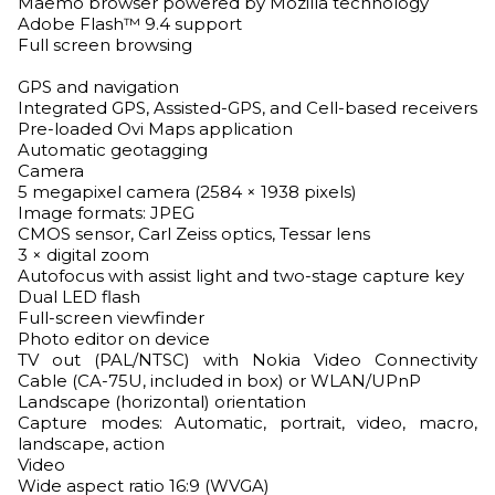
Maemo browser powered by Mozilla technology
Adobe Flash™ 9.4 support
Full screen browsing
GPS and navigation
Integrated GPS, Assisted-GPS, and Cell-based receivers
Pre-loaded Ovi Maps application
Automatic geotagging
Camera
5 megapixel camera (2584 × 1938 pixels)
Image formats: JPEG
CMOS sensor, Carl Zeiss optics, Tessar lens
3 × digital zoom
Autofocus with assist light and two-stage capture key
Dual LED flash
Full-screen viewfinder
Photo editor on device
TV out (PAL/NTSC) with Nokia Video Connectivity
Cable (CA-75U, included in box) or WLAN/UPnP
Landscape (horizontal) orientation
Capture modes: Automatic, portrait, video, macro,
landscape, action
Video
Wide aspect ratio 16:9 (WVGA)